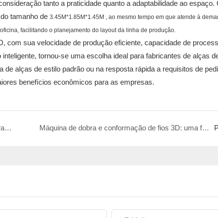
nsideração tanto a praticidade quanto a adaptabilidade ao espaço.
n do tamanho de
3.45M*1.85M*1.45M
, ao mesmo tempo em que atende à dema
cina, facilitando o planejamento do layout da linha de produção.
3D, com sua velocidade de produção eficiente, capacidade de proce
inteligente, tornou-se uma escolha ideal para fabricantes de alças d
e alças de estilo padrão ou na resposta rápida a requisitos de ped
maiores benefícios econômicos para as empresas.
Máquina integrada de dobra e soldagem 2D: uma ferramenta eficiente para produzir ornamentos criativos nórdicos de ferro para castiçais
Máquina de dobra e conformação de fios 3D: uma ferramenta de fabricação de precisão para a produção de estruturas de assentos
P