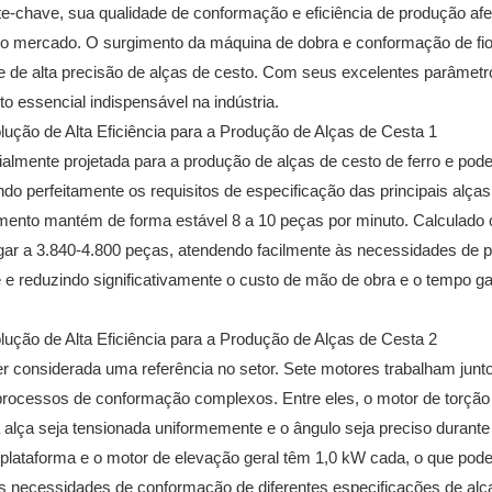
te-chave, sua qualidade de conformação e eficiência de produção af
e no mercado. O surgimento da máquina de dobra e conformação de fi
 e de alta precisão de alças de cesto. Com seus excelentes parâmetr
o essencial indispensável na indústria.
lmente projetada para a produção de alças de cesto de ferro e pod
do perfeitamente os requisitos de especificação das principais alças
mento mantém de forma estável 8 a 10 peças por minuto. Calculado
egar a 3.840-4.800 peças, atendendo facilmente às necessidades de 
 reduzindo significativamente o custo de mão de obra e o tempo ga
r considerada uma referência no setor. Sete motores trabalham jun
 processos de conformação complexos. Entre eles, o motor de torção
 alça seja tensionada uniformemente e o ângulo seja preciso durante
plataforma e o motor de elevação geral têm 1,0 kW cada, o que pode
às necessidades de conformação de diferentes especificações de alç