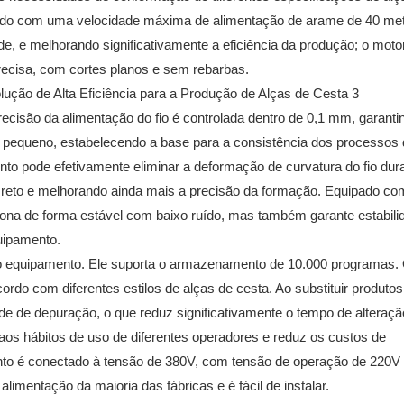
ado com uma velocidade máxima de alimentação de arame de 40 met
de, e melhorando significativamente a eficiência da produção; o moto
recisa, com cortes planos e sem rebarbas.
ecisão da alimentação do fio é controlada dentro de 0,1 mm, garanti
 pequeno, estabelecendo a base para a consistência dos processos 
to pode efetivamente eliminar a deformação de curvatura do fio dur
eto e melhorando ainda mais a precisão da formação. Equipado com 
iona de forma estável com baixo ruído, mas também garante estabili
quipamento.
o equipamento. Ele suporta o armazenamento de 10.000 programas.
do com diferentes estilos de alças de cesta. Ao substituir produtos
de depuração, o que reduz significativamente o tempo de alteraçã
 aos hábitos de uso de diferentes operadores e reduz os custos de
ento é conectado à tensão de 380V, com tensão de operação de 220V
imentação da maioria das fábricas e é fácil de instalar.