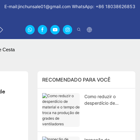
E-mail:
jinchunsale01@gmail.com
WhatsApp: +86 18038626853
ENTRE EM CONTATO CONOSCO
SOBRE NÓS CERTIFI
e Cesta
RECOMENDADO PARA VOCÊ
e 
Como reduzir o
desperdício de
material e o tempo de
troca na produção de
grades de
ventiladores
Inspeção de