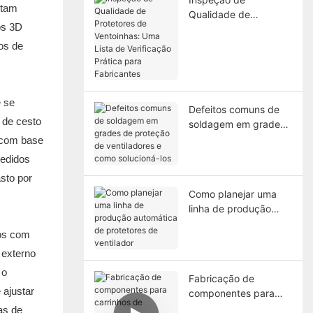
etam
Qualidade de
os 3D
Protetores de
Ventoinhas: Uma Lista
os de
de Verificação Prática
para Fabricantes
e se
Defeitos comuns de
 de cesto
soldagem em grades
de proteção de
 com base
ventiladores e como
pedidos
solucioná-los
sto por
Como planejar uma
linha de produção
automática de
tos com
protetores de
ventilador
 externo
 o
Fabricação de
 ajustar
componentes para
carrinhos de compras:
as de