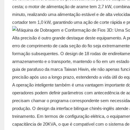
cesta; o motor de alimentação de arame tem 2,7 kW, combin
minuto, realizando uma alimentação estável e de alta velocida
cortador tem 1,0 kW, garantindo uma ação de corte rápida e p
Alta precisão é outro grande destaque deste equipamento. A pr
erro de comprimento de cada seção do fio seja extremamente
formação subsequentes. O design de 18 rodas de endireitamen
armazenamento e o transporte, mantendo o fio em um estado r
guia de parafuso da marca Taiwan Hiwin, ele não apenas func
precisão após uso a longo prazo, estendendo a vida útil do e
A operação inteligente também é uma vantagem importante d
operadores podem definir parâmetros com antecedência de acor
precisam chamar o programa correspondente sem necessidade 
produção. O design da interface bilíngue chinês-inglês atende
treinamento. Em termos de configuração elétrica, o equipam
capacitância de 20KVA, o que é compatível com o sistema de al