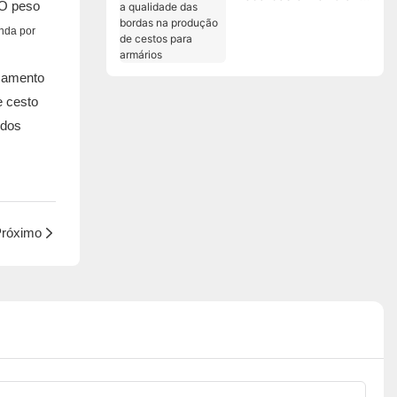
 O peso
qualidade das bordas
nda por
na produção de
cestos para armários
ssamento
e cesto
idos
róximo