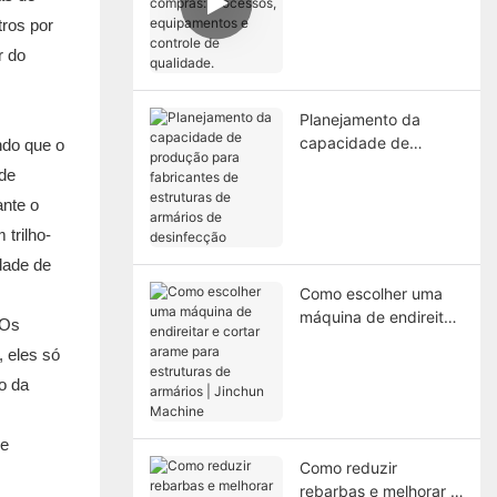
processos,
ros por
equipamentos e
r do
controle de qualidade.
Planejamento da
capacidade de
ndo que o
produção para
de
fabricantes de
ante o
estruturas de armários
trilho-
de desinfecção
dade de
Como escolher uma
máquina de endireitar
 Os
e cortar arame para
, eles só
estruturas de armários
o da
| Jinchun Machine
 e
Como reduzir
rebarbas e melhorar a