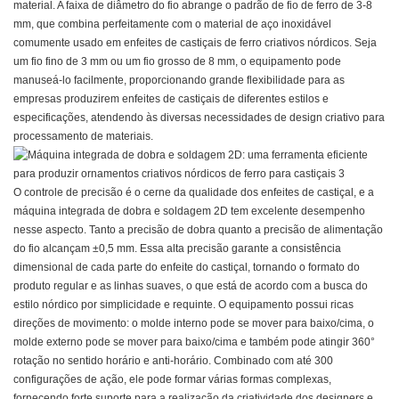
material. A faixa de diâmetro do fio abrange o padrão de fio de ferro de 3-8
mm, que combina perfeitamente com o material de aço inoxidável
comumente usado em enfeites de castiçais de ferro criativos nórdicos. Seja
um fio fino de 3 mm ou um fio grosso de 8 mm, o equipamento pode
manuseá-lo facilmente, proporcionando grande flexibilidade para as
empresas produzirem enfeites de castiçais de diferentes estilos e
especificações, atendendo às diversas necessidades de design criativo para
processamento de materiais.
O controle de precisão é o cerne da qualidade dos enfeites de castiçal, e a
máquina integrada de dobra e soldagem 2D tem excelente desempenho
nesse aspecto. Tanto a precisão de dobra quanto a precisão de alimentação
do fio alcançam ±0,5 mm. Essa alta precisão garante a consistência
dimensional de cada parte do enfeite do castiçal, tornando o formato do
produto regular e as linhas suaves, o que está de acordo com a busca do
estilo nórdico por simplicidade e requinte. O equipamento possui ricas
direções de movimento: o molde interno pode se mover para baixo/cima, o
molde externo pode se mover para baixo/cima e também pode atingir 360°
rotação no sentido horário e anti-horário. Combinado com até 300
configurações de ação, ele pode formar várias formas complexas,
fornecendo forte suporte para a realização da criatividade dos designers e