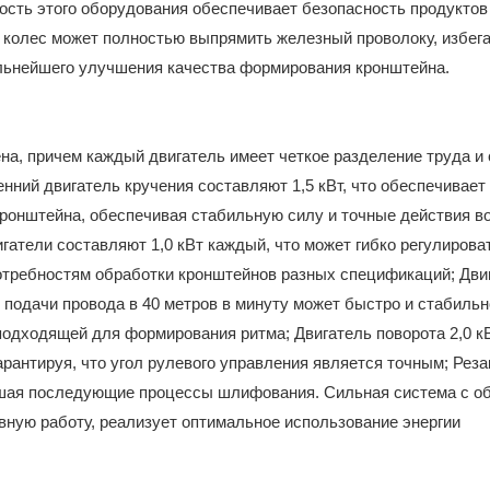
сть этого оборудования обеспечивает безопасность продуктов
 колес может полностью выпрямить железный проволоку, избег
льнейшего улучшения качества формирования кронштейна.
на, причем каждый двигатель имеет четкое разделение труда и
енний двигатель кручения составляют 1,5 кВт, что обеспечивает
ронштейна, обеспечивая стабильную силу и точные действия в
атели составляют 1,0 кВт каждый, что может гибко регулирова
отребностям обработки кронштейнов разных спецификаций; Дви
 подачи провода в 40 метров в минуту может быстро и стабильн
одходящей для формирования ритма; Двигатель поворота 2,0 к
рантируя, что угол рулевого управления является точным; Резак
ньшая последующие процессы шлифования. Сильная система с о
ную работу, реализует оптимальное использование энергии