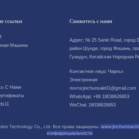
е ссылки
Свяжитесь с нами
Я
Адрес: № 25 Sanle Road, город 
чная Машина
район Шунде, город Фошань, пр
Гуандун, Китайская Народная 
Контактное лицо: Чарльз
Электронная
сь С Нами
почта:
jinchunsale01@gmail.com
ертификаты
WhatsApp: +86 18038626853
ds11
WeChat: 18038626853
tion Technology Co., Ltd. Все права защищены.
www.jinchunmach
конфиденциальности