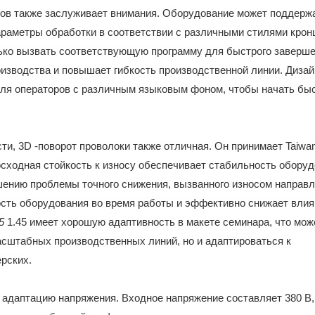
дов также заслуживает внимания. Оборудование может поддерж
араметры обработки в соответствии с различными стилями кро
лько вызвать соответствующую программу для быстрого заверш
оизводства и повышает гибкость производственной линии. Дизай
для операторов с различным языковым фоном, чтобы начать быс
и, 3D -поворот проволоки также отличная. Он принимает Taiwan
восходная стойкость к износу обеспечивает стабильность обору
шению проблемы точного снижения, вызванного износом напра
ость оборудования во время работы и эффективно снижает влия
85
1.45 имеет хорошую адаптивность в макете семинара, что мож
асштабных производственных линий, но и адаптироваться к
рских.
т адаптацию напряжения. Входное напряжение составляет 380 В,