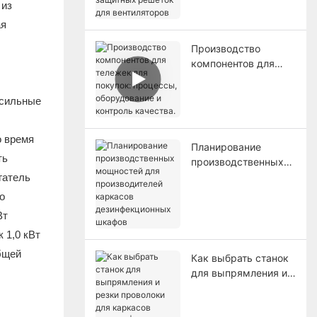
 из
для вентиляторов
ая
Производство
компонентов для
тележек для
покупок: процессы,
 сильные
оборудование и
контроль качества.
о время
Планирование
ть
производственных
мощностей для
гатель
производителей
о
каркасов
Вт
дезинфекционных
 1,0 кВт
шкафов
бщей
Как выбрать станок
для выпрямления и
резки проволоки для
каркасов шкафов |