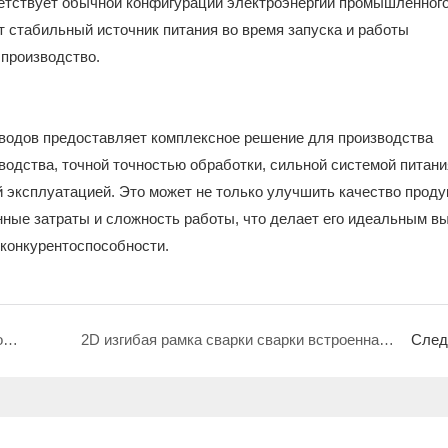
ветствует обычной конфигурации электроэнергии промышленног
т стабильный источник питания во время запуска и работы
 производство.
оводов предоставляет комплексное решение для производства
водства, точной точностью обработки, сильной системой питани
 эксплуатацией. Это может не только улучшить качество проду
нные затраты и сложность работы, что делает его идеальным в
 конкурентоспособности.
3D-изгиб и формирование проводов: высокоэффективное решение для производства рычага косилки.
2D изгибая рамка сварки сварки встроенная машина: высокоэффективный инструмент для производства голубей и клетки для птиц
След