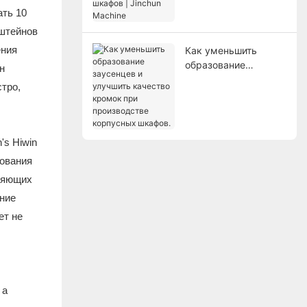
Jinchun Machine
ать 10
нштейнов
ения
Как уменьшить
образование
н
заусенцев и
тро,
улучшить качество
кромок при
производстве
корпусных шкафов.
's Hiwin
дования
вляющих
ние
ет не
 а