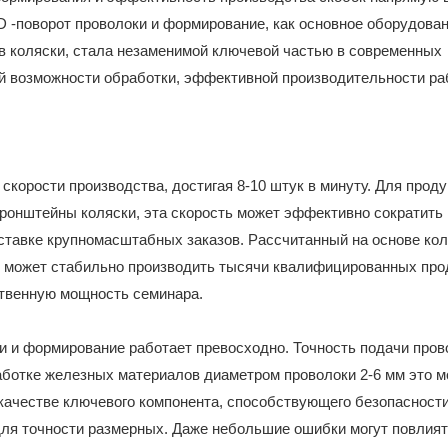
D -поворот проволоки и формирование, как основное оборудован
в коляски, стала незаменимой ключевой частью в современных
ой возможности обработки, эффективной производительности ра
корости производства, достигая 8-10 штук в минуту. Для проду
ронштейны коляски, эта скорость может эффективно сократить
ставке крупномасштабных заказов. Рассчитанный на основе ко
е может стабильно производить тысячи квалифицированных про
твенную мощность семинара.
ки и формирование работает превосходно. Точность подачи пров
бработке железных материалов диаметром проволоки 2-6 мм это 
В качестве ключевого компонента, способствующего безопасности
для точности размерных. Даже небольшие ошибки могут повлият