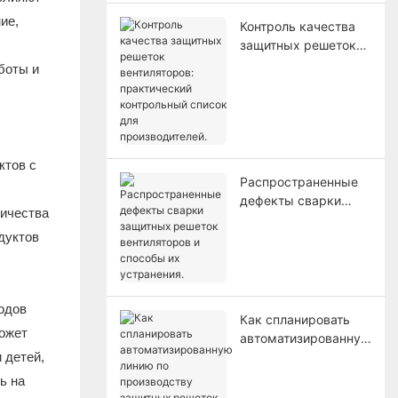
ие,
Контроль качества
защитных решеток
вентиляторов:
боты и
практический
контрольный список
для производителей.
ктов с
Распространенные
дефекты сварки
личества
защитных решеток
дуктов
вентиляторов и
способы их
устранения.
одов
Как спланировать
может
автоматизированную
 детей,
линию по
производству
ь на
защитных решеток