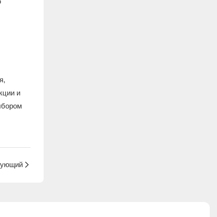
о
я,
кции и
ыбором
ующий