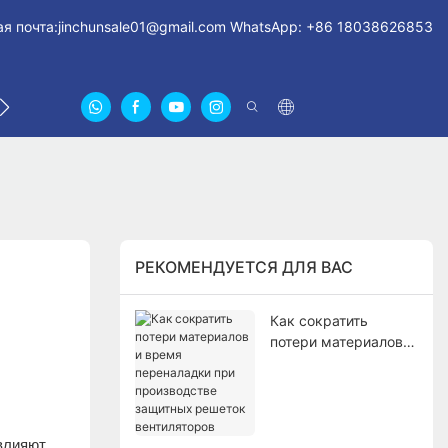
я почта:
jinchunsale01@gmail.com
WhatsApp: +86 18038626853
СВЯЖИТЕСЬ С НАМИ
О НАС СЕРТИФИКАТЫ
FA
РЕКОМЕНДУЕТСЯ ДЛЯ ВАС
Как сократить
потери материалов и
время переналадки
при производстве
защитных решеток
вентиляторов
влияют