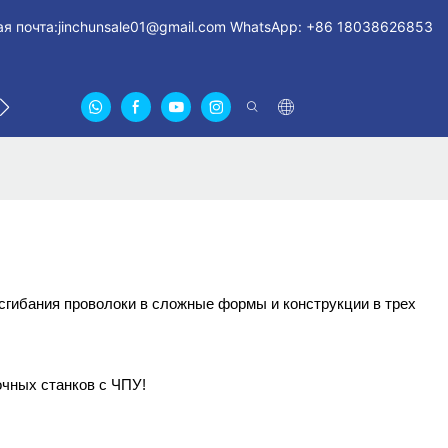
я почта:
jinchunsale01@gmail.com
WhatsApp: +86 18038626853
СВЯЖИТЕСЬ С НАМИ
О НАС СЕРТИФИКАТЫ
FA
сгибания проволоки в сложные формы и конструкции в трех
очных станков с ЧПУ!