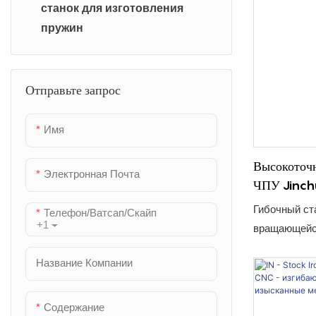
станок для изготовления
Машина для изготовления
стеллажей. 
пружин
пряжек
одновременн
обеспечивае
Машина для обрезки
сварку Т-об
проволочной сетки
Отправьте запрос
значительно
производств
Машина для обработки
качество пр
давлением
Имя
Машина Charmfer
Высокоточ
Электронная Почта
ЧПУ Jinch
производст
Гибочный ст
Телефон/ватсап/скайп
дезинфекц
+1
вращающейся
проектирова
Название Компании
производств
Содержание