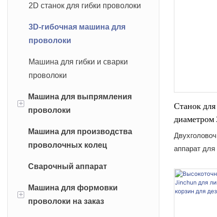
2D станок для гибки проволоки
3D-гибочная машина для
проволоки
Машина для гибки и сварки
проволоки
Машина для выпрямления
+
Станок для
проволоки
диаметром 
высокопро
Машина для производства
Правильная машина с
Двухголовоч
проволоки 
проволочных колец
фиксированным разрезом
аппарат для
производст
высокоэффек
Сварочный аппарат
Правильная машина с
сварочное р
летучими ножницами
разработанн
Машина для формовки
+
компонентов
проволоки на заказ
Правильная машина для
полок и мет
гусеничной резки