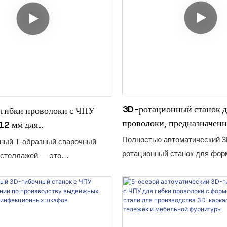
3D-ротационный станок 
 гибки проволоки с ЧПУ
проволоки, предназначен
12 мм для
сложных операций гибки 
изводительной формовки
Полностью автоматический 3
ный Т-образный сварочный
и автоматизированного
ротационный станок для фор
 стеллажей — это
ва.
проволоки — это больше, че
тивное автоматизированное
оборудование; это комплекс
ешение, специально
для производителей, стремя
ое для производства
повышению производительнос
 стеллажей, проволочных
и автоматизации. Оснащенн
аллических каркасов