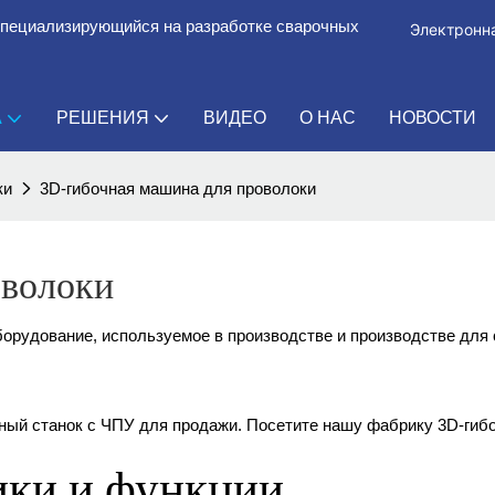
специализирующийся на разработке сварочных
Электронна
А
РЕШЕНИЯ
ВИДЕО
О НАС
НОВОСТИ
ки
3D-гибочная машина для проволоки
оволоки
орудование, используемое в производстве и производстве для 
чный станок с ЧПУ для продажи. Посетите нашу фабрику 3D-гиб
ики и функции