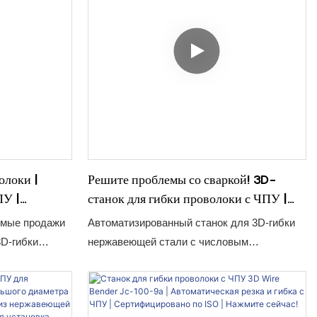
 оборудование
ная торговля
ую
),
боту в
нитуры и
. Оснащённый
и многоосевой
 обеспечивает
0,1 мм) и
оизводить
 из проволоки
олоки |
Решите проблемы со сваркой! 3D-
ПУ |
станок для гибки проволоки с ЧПУ |
 Прямые
Система автоматической подачи | Более
рямые продажи
Автоматизированный станок для 3D-гибки
1000 пользователей в восторге!
3D-гибки
нержавеющей стали с числовым
мых в
программным управлением (ЧПУ) позволяет
я обработки
производить трехмерную гибку проволоки.
ля 3D-гибки
Компания Jinchun начала производство