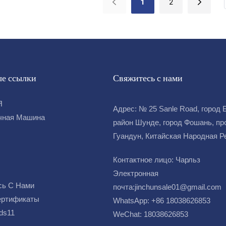
1
2
лей, поставщиков и дилеров со
Сегодня Metalloobrabotka входит
учших в мире
е ссылки
Свяжитесь с нами
Я
Адрес: № 25 Sanle Road, город 
чная Машина
район Шунде, город Фошань, пр
Гуандун, Китайская Народная 
Контактное лицо: Чарльз
Электронная
сь С Нами
почта:
jinchunsale01@gmail.com
ертификаты
WhatsApp: +86 18038626853
ds11
WeChat: 18038626853