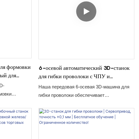
для формовки
6-осевой автоматический 3D-станок
ный для
для гибки проволоки с ЧПУ и
проволоки.
возможностью формовки железа/стали
D-
Наша передовая 6-осевая 3D-машина для
мовки
гибки проволоки обеспечивает
м просто
беспрецедентную свободу и точность при
ное решение
создании сложных форм проволоки за одну
щихся к
установку. Оцените настоящую
ти, точности
автоматизацию, исключите вторичные
ый
операции и увеличьте производство