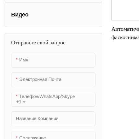
Обеспечивая
однородную 
Видео
концах кажд
Автоматич
одновременн
фаскосним
свои операци
Отправьте свой запрос
нержавеющ
команде про
конструкци
качество. П
Имя
дезинфекц
автоматизир
изготовлен
инвестируйт
прочность, 
Электронная Почта
каждого про
Телефон/WhatsApp/Skype
+1
Название Компании
Содержание