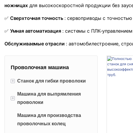
ножницах
для высокоскоростной продукции без заусе
✅
Сверхточная точность
: сервоприводы с точностью
✅
Умная автоматизация
: системы с ПЛК-управлением
Обслуживаемые отрасли
: автомобилестроение, стро
Проволочная машина
+
Станок для гибки проволоки
Машина для выпрямления
2D станок для гибки проволоки
+
проволоки
3D-гибочная машина для
Машина для производства
проволоки
Правильная машина с
проволочных колец
фиксированным разрезом
Машина для гибки и сварки