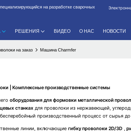
специализирующийся на разработке сварочных
Электронна
А
РЕШЕНИЯ
ВИДЕО
О НАС
НОВОСТИ
волоки на заказ
Машина Charmfer
оки | Комплексные производственные системы
шего
оборудования для формовки металлической прово
цевых станках
для проволоки из нержавеющей, углерод
бесперебойный производственный процесс от сырья до
ственные линии, включающие
гибку проволоки 2D/3D
,
р