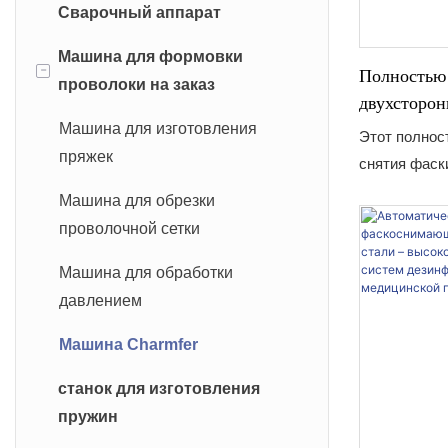
Сварочный аппарат
проволоки
Правильная машина с
летучими ножницами
Машина для формовки
-
Полностью
проволоки на заказ
Правильная машина для
двухсторон
гусеничной резки
фаски, об
Машина для изготовления
Этот полнос
высокоэффе
пряжек
снятия фаск
производст
больше, чем
Машина для обрезки
оборудовани
проволочной сетки
обновление 
возможносте
Машина для обработки
промышленн
давлением
использован
Машина Charmfer
при поддерж
поддержки, 
станок для изготовления
необходимую
пружин
крупносерий