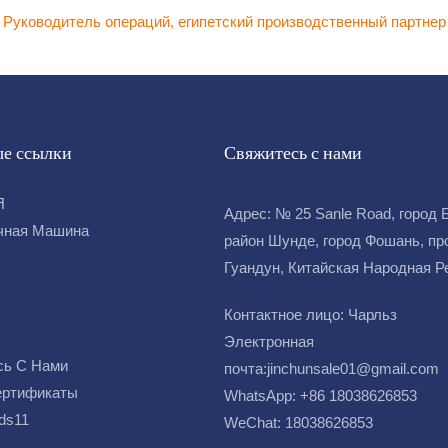
Руководитель операций, египетский производственный партнер
е ссылки
Свяжитесь с нами
Я
Адрес: № 25 Sanle Road, город 
чная Машина
район Шунде, город Фошань, пр
Гуандун, Китайская Народная 
Контактное лицо: Чарльз
Электронная
сь С Нами
почта:
jinchunsale01@gmail.com
ертификаты
WhatsApp: +86 18038626853
ds11
WeChat: 18038626853