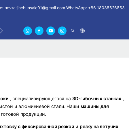
я почта:
jinchunsale01@gmail.com
WhatsApp: +86 18038626853
СВЯЖИТЕСЬ С НАМИ
О НАС СЕРТИФИКАТЫ
FA
локи
, специализирующегося на
3D-гибочных станках
,
истой и алюминиевой стали. Наши
машины для
 готовой продукции.
ихтовку с фиксированной резкой
и
резку на летучих