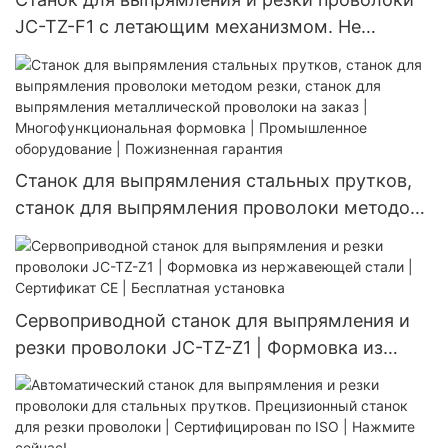
заводах.
JC-TZ-F1 с летающим механизмом. Не
тратьте время зря! Сервомотор, точность ±0,1
мм | Оборудование для резки проволоки |
Бесплатное обучение включено.
Станок для выпрямления стальных прутков,
станок для выпрямления проволоки методом
резки, станок для выпрямления
металлической проволоки на заказ |
Многофункциональная формовка |
Промышленное оборудование | Пожизненная
Сервоприводной станок для выпрямления и
гарантия
резки проволоки JC-TZ-Z1 | Формовка из
нержавеющей стали | Сертификат CE |
Бесплатная установка