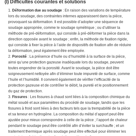
(I) Difficultés courantes et solutions
Déformation due au soudage
: En raison des variations de température
lors du soudage, des contraintes internes apparaissent dans la pièce,
provoquant sa déformation. Il est possible d’adopter une séquence de
soudage appropriée, comme le soudage symétrique ; ou d’utiliser la
méthode de pré-déformation, qui consiste à pré-déformer la pièce dans la
direction opposée avant le soudage ; enfin, la méthode de fixation rigide,
qui consiste à fixer la pièce à l’aide de dispositifs de fixation afin de réduire
la déformation, peut également être employée.
Porosité
: La présence d’huile ou d’humidité à la surface de la pièce,
ainsi qu’une protection gazeuse inadéquate lors du soudage, peuvent
toutes engendrer de la porosité. Avant le soudage, la pièce doit être
soigneusement nettoyée afin d’éliminer toute impureté de surface, comme
l’huile et l’humidité. Il convient également de vérifier l’efficacité de la
protection gazeuse et de contrôler le débit, la pureté et le positionnement
du gaz de protection.
Fissures
: Les fissures à chaud sont liées à la composition chimique du
métal soudé et aux paramètres du procédé de soudage, tandis que les
fissures à froid sont liées à des facteurs tels que la trempabilité de la pièce
et sa teneur en hydrogène. La composition du métal d’apport peut être
ajustée pour mieux correspondre à celle de la pièce ; l’apport de chaleur
pendant le soudage peut être contrôlé afin d’éviter la surchauffe ; et un
traitement thermique après soudage peut être effectué pour éliminer les