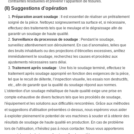
contraintes résiduelles et prévenir l’apparition de fissures.
(II) Suggestions d'opération
Préparation avant soudage
: Il est essentiel de réaliser un prétraitement
soigné de la pièce. Nettoyez soigneusement sa surface et, si nécessaire,
effectuez des traitements tels que le meulage et le dégraissage afin de
garantir un soudage de haute qualité.
Surveillance du processus de soudage
: Pendant le soudage,
surveillez attentivement son déroulement. En cas d’anomalies, telles que
des bruits inhabituels ou des projections d’étincelles excessives, arrêtez
immédiatement le soudage, recherchez les causes et procédez aux
ajustements nécessaires sans délai.
Traitement après soudage
: Une fois le soudage terminé, effectuez le
traitement après soudage approprié en fonction des exigences de la pièce,
tel que le recuit de détente, l’inspection visuelle, les essais non destructifs,
etc., afin de garantir que la qualité du soudage répond aux normes.
L'obtention d'un soudage métallique de haute qualité exige une prise en
compte exhaustive de divers facteurs tels que les procédés de soudage,
l'équipement et les solutions aux difficultés rencontrées. Grâce aux méthodes
et suggestions d'utilisation présentées ci-dessus, nous espérons vous aider
à exploiter pleinement le potentiel de vos machines à souder et à obtenir des
résultats de soudage de haute qualité en production. En cas de problème
lors de l'utilisation, n'hésitez pas à nous contacter. Nous vous apporterons