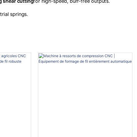
ng shear cutting
for high-speed, burr-free outputs.
rial springs.