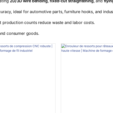
rating
2D/3D wire bending
,
fixed-cut straightening
, and
flyi
racy, ideal for automotive parts, furniture hooks, and indust
t production counts reduce waste and labor costs.
, and consumer goods.