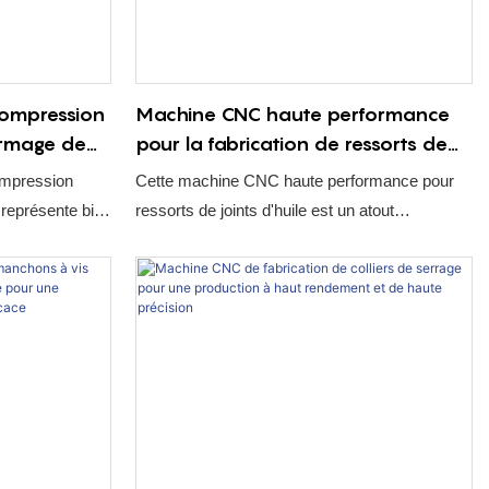
avantage concurrentiel majeur.
compression
Machine CNC haute performance
ormage de
pour la fabrication de ressorts de
joints d'huile, offrant une
ompression
Cette machine CNC haute performance pour
production de ressorts précise et
représente bien
ressorts de joints d'huile est un atout
polyvalente.
ement : c'est un
stratégique conçu pour optimiser la précision et
r vos capacités
la flexibilité de votre atelier. Conforme aux
fils. Conçue
normes industrielles les plus exigeantes, elle
rigoureuses,
intègre une technologie de commande par
 de haute
cames avancée et une double connectivité
ort technique
logicielle (USB/RS232) pour garantir des
 et la vitesse
opérations toujours à la pointe de la
une production
technologie. Fabriquée avec des composants
e à son
robustes et bénéficiant d'un support technique