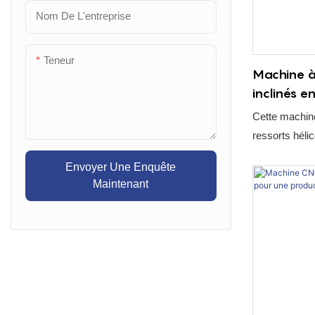
place et optim
Nom De L'entreprise
ce système r
constance de 
directement da
Teneur
Machine à 
inclinés 
pour une 
Cette machin
précision 
ressorts héli
plus qu'un si
Envoyer Une Enquête
véritable bon
Maintenant
ligne de prod
industrielles 
atteint un niv
la fabrication
Elle offre la f
production co
à votre usine