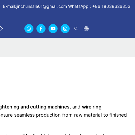
E-mail:
jinchunsale01@gmail.com
WhatsApp : +86 18038626853
LLES
NOUS CONTACTER
À PROPOS DE NOUS CER
ightening and cutting machines
, and
wire ring
ensure seamless production from raw material to finished