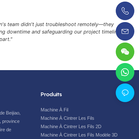
technologie
ressorts de conception variée et de formes
 permet non
complexes sur mesure. Investissez dans un
0086 18038626853
's team didn't just troubleshoot remotely—they
érations
système conforme aux normes industrielles,
zing downtime and safeguarding our project timeline.
ais aussi de
optimisez la productivité de votre atelier et
part."
précision sans
répondez en toute confiance aux exigences les
u et une
plus strictes de vos clients, sans aucun
compromis sur la qualité.
Produits
Machine À Fil
de Beijiao,
Machine À Cintrer Les Fils
, province
Machine À Cintrer Les Fils 2D
ire de
Machine À Cintrer Les Fils Modèle 3D