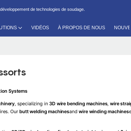
le développement de technologies de soudage.
UTIONS
VIDÉOS
À PROPOS DE NOUS
NOUVE
ssorts
ction Systems
chinery
, specializing in
3D wire bending machines
,
wire stra
wires. Our
butt welding machines
and
wire winding machines