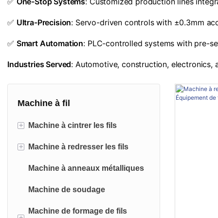
✅
One-Stop Systems
: Customized production lines integ
✅
Ultra-Precision
: Servo-driven controls with ±0.3mm accu
✅
Smart Automation
: PLC-controlled systems with pre-se
Industries Served
: Automotive, construction, electronics
Machine à fil
+
Machine à cintrer les fils
+
Machine à redresser les fils
Machine à cintrer les fils 2D
Machine à anneaux métalliques
Machine à cintrer les fils modèle
Machine de redressage à coupe
3D
fixe
Machine de soudage
Machine à cintrer et à souder les
Machine de redressage à cisaille
Machine de formage de fils
+
fils
à mouche