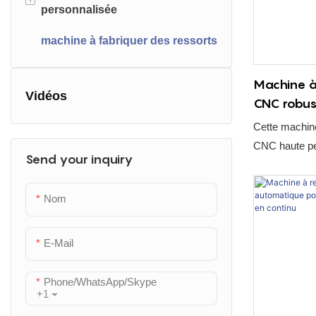
personnalisée
Machine à redresser les rails
machine à fabriquer des ressorts
Machine de fabrication de
boucles
Machine à
Machine à couper les treillis
Vidéos
CNC robus
métalliques
formage de 
Cette machin
Machine de traitement sous
CNC haute pe
Send your inquiry
pression
répondre aux 
strictes, tout 
Machine Charmfer
Nom
intuitive. Grâ
hautement int
d'alimentation
E-Mail
de tension et
de haute préc
Phone/WhatsApp/Skype
+1
considérablem