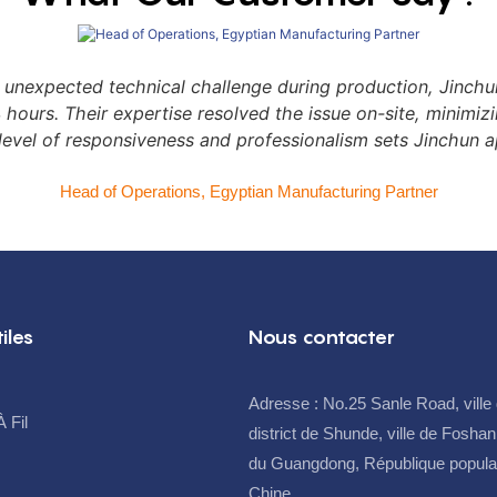
on complexes, ce système
chaque lot. Investir dans cette 
utomatisé garantit une uniformité
d'automatisation avancée vous
une intégrité structurelle
nexpected technical challenge during production, Jinchun
seulement de rationaliser les op
 Entrez dans l'ère du futur de la
24 hours. Their expertise resolved the issue on-site, minimi
complexes de formage de fil, m
 quincaillerie : investissez dans un
level of responsiveness and professionalism sets Jinchun a
garantir à votre entreprise une 
t débit et facile à programmer
compromis, un rendement accr
efficacité opérationnelle, réduit les
Head of Operations, Egyptian Manufacturing Partner​
rentabilité maximale.
n-d'œuvre et répond aux
ualité les plus strictes de vos
iles
Nous contacter
Adresse : No.25 Sanle Road, ville 
 Fil
district de Shunde, ville de Foshan
du Guangdong, République popula
Chine