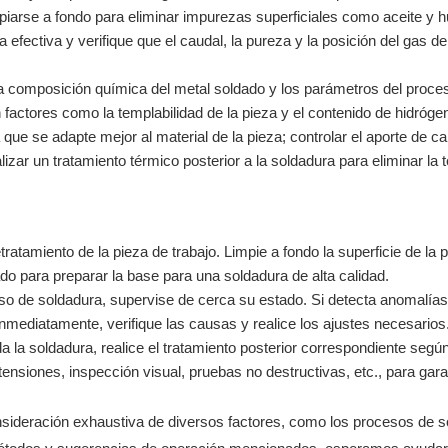
mpiarse a fondo para eliminar impurezas superficiales como aceite y
fectiva y verifique que el caudal, la pureza y la posición del gas de
 la composición química del metal soldado y los parámetros del proce
n factores como la templabilidad de la pieza y el contenido de hidróge
ue se adapte mejor al material de la pieza; controlar el aporte de ca
lizar un tratamiento térmico posterior a la soldadura para eliminar la 
ratamiento de la pieza de trabajo. Limpie a fondo la superficie de la p
do para preparar la base para una soldadura de alta calidad.
so de soldadura, supervise de cerca su estado. Si detecta anomalía
nmediatamente, verifique las causas y realice los ajustes necesarios
a la soldadura, realice el tratamiento posterior correspondiente según
 tensiones, inspección visual, pruebas no destructivas, etc., para gara
nsideración exhaustiva de diversos factores, como los procesos de s