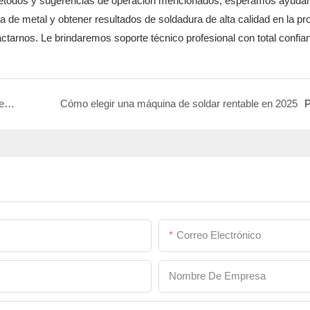
s métodos y sugerencias de operación mencionados, esperamos ayudar
 de metal y obtener resultados de soldadura de alta calidad en la pr
ctarnos. Le brindaremos soporte técnico profesional con total confia
Máquinas de soldadura de plástico: nuevas formas de procesar productos plásticos
Cómo elegir una máquina de soldar rentable en 2025
P
Correo Electrónico
Nombre De Empresa