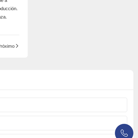
le a
oducción.
nza.
róximo