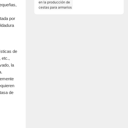
pequeñas,
en la producción de
cestas para armarios
ctada por
oldadura
sticas de
 etc.,
vado, la
a.
blemente
equieren
 tasa de