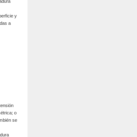
dadura
erficie y
adas a
tensión
étrica; o
ambién se
adura