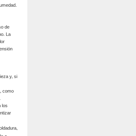
 humedad.
so de
no. La
lor
tensión
ieza y, si
s, como
.
 los
ntizar
oldadura,