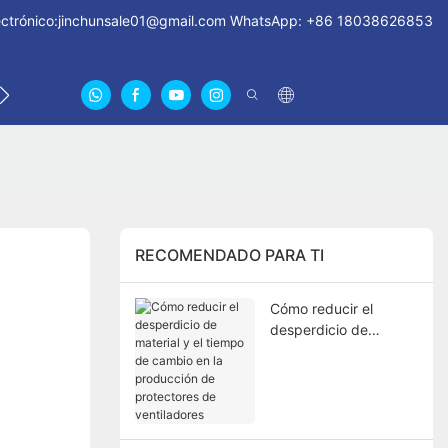
ctrónico:
jinchunsale01@gmail.com
WhatsApp: +86 18038626853
NOTICIAS
CONTÁCTENOS
SOBRE NOSOTROS CER
RECOMENDADO PARA TI
Cómo reducir el
desperdicio de
material y el tiempo
de cambio en la
producción de
protectores de
ventiladores