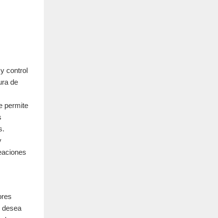
y control
ura de
e permite
s
s.
y
leaciones
ores
i desea