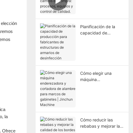
carritos de compra:
procesos, equipos y
control de calidad.
 elección
Planificación de la
caremos
capacidad de
producción para
eremos
fabricantes de
estructuras de
armarios de
desinfección
Cómo elegir una
máquina
enderezadora y
cortadora de alambre
para marcos de
gabinetes | Jinchun
ica
Machine
, la
Cómo reducir las
rebabas y mejorar la
r. Ofrece
calidad de los bordes