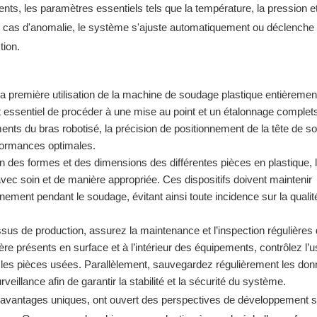
nts, les paramètres essentiels tels que la température, la pression e
n cas d'anomalie, le système s'ajuste automatiquement ou déclenche
tion.
la première utilisation de la machine de soudage plastique entièremen
st essentiel de procéder à une mise au point et un étalonnage complets
ents du bras robotisé, la précision de positionnement de la tête de s
erformances optimales.
on des formes et des dimensions des différentes pièces en plastique, 
avec soin et de manière appropriée. Ces dispositifs doivent maintenir
nnement pendant le soudage, évitant ainsi toute incidence sur la qualit
sus de production, assurez la maintenance et l’inspection régulières
re présents en surface et à l’intérieur des équipements, contrôlez l’
les pièces usées. Parallèlement, sauvegardez régulièrement les don
veillance afin de garantir la stabilité et la sécurité du système.
 avantages uniques, ont ouvert des perspectives de développement 