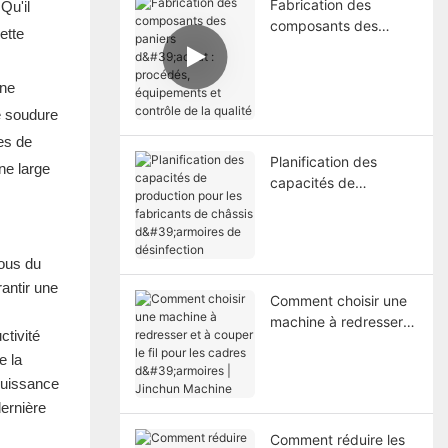
Fabrication des
Qu'il
composants des
ette
paniers d'achat :
procédés,
one
équipements et
contrôle de la qualité
e soudure
ces de
Planification des
ne large
capacités de
production pour les
fabricants de châssis
d'armoires de
vous du
désinfection
rantir une
Comment choisir une
machine à redresser
ctivité
et à couper le fil pour
e la
les cadres d'armoires |
 puissance
Jinchun Machine
dernière
Comment réduire les