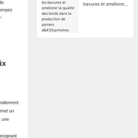
de
bavures et améliorer
rrompez
la qualité des bords
dans la production de
-
paniers d'armoires
ix
raitement
rmet un
t une
 exigeant