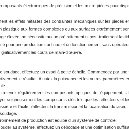
omposants électroniques de précision et les micro-pièces pour dispos
ent les effets néfastes des contraintes mécaniques sur les pièces e
s en plastique aux formes complexes ou aux surfaces extrêmement sen
age élevée, ne nécessite aucun prétraitement ni post-traitement fastid
ncé pour une production continue et un fonctionnement sans opérateur
 significativement les coûts de main-d'œuvre.
 soudage, effectuez un essai à petite échelle. Commencez par une f
vement le résultat. Ajustez la puissance et les autres paramètres en
ale.
ntretenez régulièrement les composants optiques de l’équipement. Ut
yer soigneusement les composants clés tels que les réflecteurs et les 
ère et l’huile n’affectent la transmission et la focalisation du laser,
e soudage.
vironnement de production est équipé d'un système de contrôle
souder au système, effectuez un débogage et une optimisation suffis