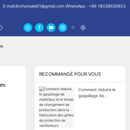
E-mail:
jinchunsale01@gmail.com
WhatsApp : +86 18038626853
LLES
NOUS CONTACTER
À PROPOS DE NOUS CER
es
RECOMMANDÉ POUR VOUS
ts 
Comment réduire le
gaspillage de
matériaux et le temps
de changement de
production dans la
fabrication des grilles
de protection de