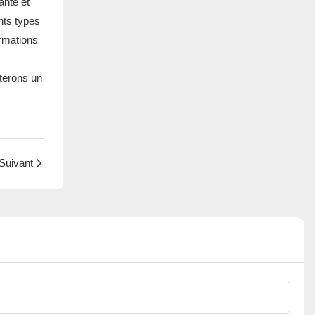
ante et
nts types
rmations
rterons un
Suivant