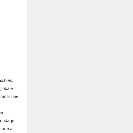
xibles,
globale
rantir une
ne
 soudage
grâce à