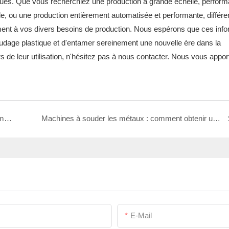
tiques. Que vous recherchiez une production à grande échelle, perform
lle, ou une production entièrement automatisée et performante, différe
nt à vos divers besoins de production. Nous espérons que ces info
age plastique et d'entamer sereinement une nouvelle ère dans la
s de leur utilisation, n'hésitez pas à nous contacter. Nous vous appo
Guide complet sur le dépannage et les solutions des machines à souder
Machines à souder les métaux : comment obtenir une soudure de haute qualité
E-Mail