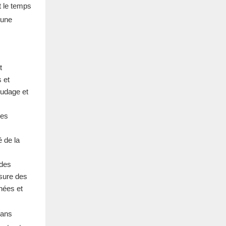
t le temps
 une
t
 et
oudage et
les
é de la
 des
usure des
nées et
sans