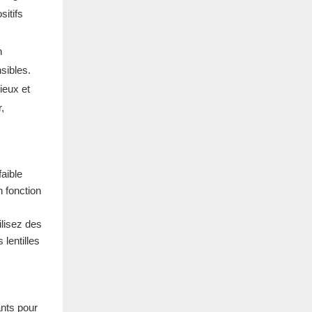
itifs
n
sibles.
ieux et
,
aible
 fonction
ilisez des
lentilles
ants pour