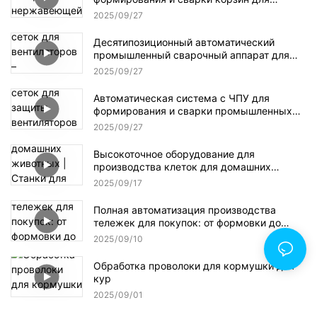
дезинфекционных шкафов из
2025
09
27
нержавеющей стали – многопроцессная
производственная линия для медицинской
Десятипозиционный автоматический
кухонной утвари
промышленный сварочный аппарат для
сеток для вентиляторов –
2025
09
27
многопроцессное решение с ЧПУ для
высокоточного изготовления сеток
Автоматическая система с ЧПУ для
формирования и сварки промышленных
сеток для защиты вентиляторов –
2025
09
27
многопозиционная производственная
линия для высокопроизводительного
Высокоточное оборудование для
изготовления сеток
производства клеток для домашних
животных | Станки для производства
2025
09
17
оцинкованной сетки и сварочные системы
с ЧПУ
Полная автоматизация производства
тележек для покупок: от формовки до
линии окончательной сборки
2025
09
10
Обработка проволоки для кормушки для
кур
2025
09
01