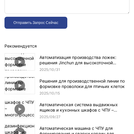
Отправить Запрос Сейчас
Рекомендуется
Автоматизация производства ложек:
решения Jinchun для высокоточной
формовки проволоки для повышения
2025
10
31
эффективности промышленного
производства.
Решения для производственной линии по
формовке проволоки для птичьих клеток
2025
10
15
Автоматическая система выдвижных
ящиков и кухонных шкафов с ЧПУ –
многопроцессная производственная линия
2025
09
27
для высокоточных решений в области
хранения
Автоматическая машина с ЧПУ для
формирования и сварки корзин для