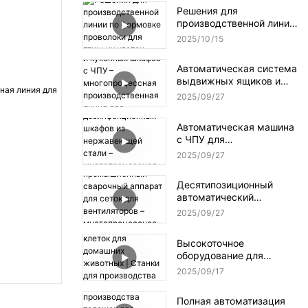
проволоки для
Решения для
повышения
производственной линии
эффективности
по формовке проволоки
промышленного
2025
10
15
для птичьих клеток
производства.
Автоматическая система
выдвижных ящиков и
кухонных шкафов с ЧПУ
2025
09
27
– многопроцессная
производственная линия
Автоматическая машина
для высокоточных
с ЧПУ для
решений в области
формирования и сварки
хранения
2025
09
27
корзин для
дезинфекционных
Десятипозиционный
шкафов из нержавеющей
автоматический
стали –
промышленный
многопроцессная
2025
09
27
сварочный аппарат для
производственная линия
сеток для вентиляторов –
для медицинской
Высокоточное
многопроцессное
кухонной утвари
оборудование для
решение с ЧПУ для
производства клеток для
высокоточного
2025
09
17
домашних животных |
изготовления сеток
Станки для
Полная автоматизация
производства