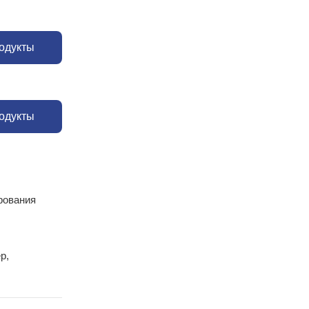
одукты
одукты
рования
р,