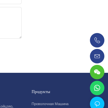
0086 18038626853
Продукты
Проволочная Машина
Бэйцзяо,