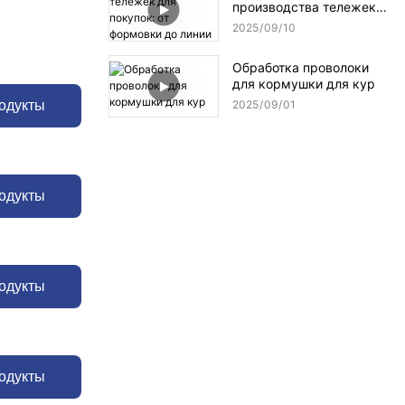
производства тележек
оцинкованной сетки и
для покупок: от
сварочные системы с
2025
09
10
формовки до линии
ЧПУ
окончательной сборки
Обработка проволоки
для кормушки для кур
2025
09
01
одукты
одукты
одукты
одукты