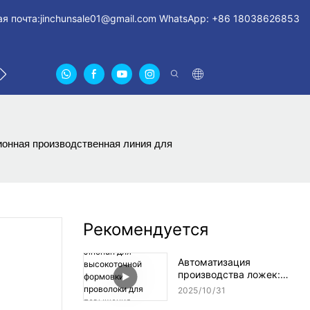
я почта:
jinchunsale01@gmail.com
WhatsApp: +86 18038626853
СВЯЖИТЕСЬ С НАМИ
О НАС СЕРТИФИКАТЫ
FA
ионная производственная линия для
Рекомендуется
Автоматизация
производства ложек:
решения Jinchun для
2025
10
31
высокоточной формовки