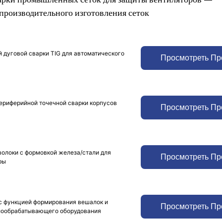
производительного изготовления сеток
 дуговой сварки TIG для автоматического
Просмотреть Пр
периферийной точечной сварки корпусов
Просмотреть Пр
волоки с формовкой железа/стали для
Просмотреть Пр
ры
с функцией формирования вешалок и
Просмотреть Пр
ллообрабатывающего оборудования