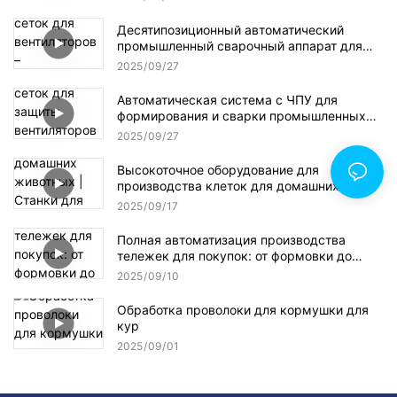
для высокоточных решений в области
хранения
Десятипозиционный автоматический
промышленный сварочный аппарат для
сеток для вентиляторов –
2025
09
27
многопроцессное решение с ЧПУ для
высокоточного изготовления сеток
Автоматическая система с ЧПУ для
формирования и сварки промышленных
сеток для защиты вентиляторов –
2025
09
27
многопозиционная производственная
линия для высокопроизводительного
Высокоточное оборудование для
изготовления сеток
производства клеток для домашних
животных | Станки для производства
2025
09
17
оцинкованной сетки и сварочные системы
с ЧПУ
Полная автоматизация производства
тележек для покупок: от формовки до
линии окончательной сборки
2025
09
10
Обработка проволоки для кормушки для
кур
2025
09
01