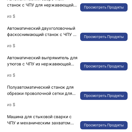
станок с ЧПУ для нержавеющей
Просмотреть Продукты
стали – высокоточная
из
$
конструкция для выдвижных
систем дезинфекционных шкафов
Автоматический двухголовочный
и кухонной фурнитуры
фаскоснимающий станок с ЧПУ из
медицинского класса
Просмотреть Продукты
нержавеющей стали –
из
$
высокоточная конструкция для
выдвижных систем
Автоматический выпрямитель для
дезинфекционных шкафов и
утюгов с ЧПУ из нержавеющей
изготовления медицинской
Просмотреть Продукты
стали – высокоточная
проволоки
из
$
конструкция для
дезинфекционных шкафов и
Полуавтоматический станок для
кухонной фурнитуры
обрезки проволочной сетки для
медицинского класса
Просмотреть Продукты
клеток для животных –
из
$
высокоточное решение для
снятия заусенцев и резки кромок
Машина для стыковой сварки с
при изготовлении промышленных
ЧПУ и механическим захватом
клеток для животных.
Просмотреть Продукты
для периферийной точечной