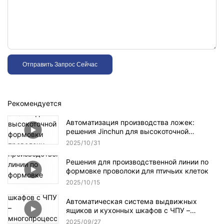
Отправить Запрос Сейчас
Рекомендуется
Автоматизация производства ложек:
решения Jinchun для высокоточной
формовки проволоки для повышения
2025
10
31
эффективности промышленного
производства.
Решения для производственной линии по
формовке проволоки для птичьих клеток
2025
10
15
Автоматическая система выдвижных
ящиков и кухонных шкафов с ЧПУ –
многопроцессная производственная линия
2025
09
27