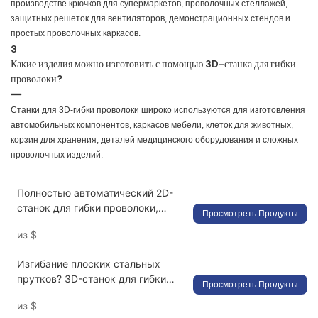
производстве крючков для супермаркетов, проволочных стеллажей,
защитных решеток для вентиляторов, демонстрационных стендов и
простых проволочных каркасов.
3
Какие изделия можно изготовить с помощью 3D-станка для гибки
проволоки?
Станки для 3D-гибки проволоки широко используются для изготовления
автомобильных компонентов, каркасов мебели, клеток для животных,
корзин для хранения, деталей медицинского оборудования и сложных
проволочных изделий.
Полностью автоматический 2D-
станок для гибки проволоки,
Просмотреть Продукты
обеспечивающий
из
$
высокоскоростное и
высокоточное производство.
Изгибание плоских стальных
прутков? 3D-станок для гибки
Просмотреть Продукты
проволоки с ЧПУ | Цена
из
$
производства Китая | Экономия