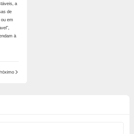
táveis, a
sas de
s ou em
vel",
tendam à
róximo