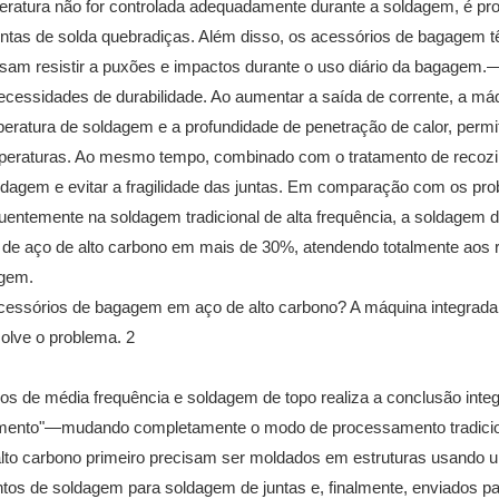
peratura não for controlada adequadamente durante a soldagem, é pr
untas de solda quebradiças. Além disso, os acessórios de bagagem 
recisam resistir a puxões e impactos durante o uso diário da bagage
cessidades de durabilidade. Ao aumentar a saída de corrente, a má
eratura de soldagem e a profundidade de penetração de calor, permi
emperaturas. Ao mesmo tempo, combinado com o tratamento de recoz
oldagem e evitar a fragilidade das juntas. Em comparação com os pr
equentemente na soldagem tradicional de alta frequência, a soldagem 
s de aço de alto carbono em mais de 30%, atendendo totalmente aos r
agem.
os de média frequência e soldagem de topo realiza a conclusão inte
zimento"—mudando completamente o modo de processamento tradici
e alto carbono primeiro precisam ser moldados em estruturas usando 
tos de soldagem para soldagem de juntas e, finalmente, enviados p