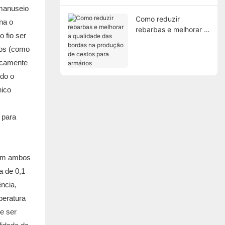
 manuseio
Como reduzir
na o
rebarbas e melhorar a
 fio ser
qualidade das bordas
dos (como
na produção de
cestos para armários
ticamente
odo o
nico
 em ambos
a de 0,1
ência,
peratura
e ser