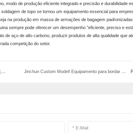
, modo de produção eficiente integrado e precisão e durabilidade es
e soldagem de topo se tornou um equipamento essencial para empre
 Seja na produção em massa de armações de bagagem padronizada
ina sempre pode oferecer um desempenho "eficiente, preciso e está
 de aço de alto carbono, produzir produtos de alta qualidade que a
rada competição do setor.
Máquina de Dobrar Arame 2D + Chanfrar: Uma Solução Eficiente, Precisa e Segura para a Produção de Ganchos de Supermercado
Jinchun Custom Model! Equipamento para bordar com cobertura de malha de perfil de alumínio, adequado para pequenas e grandes necessidades de processamento de bordas
P
E-Mail