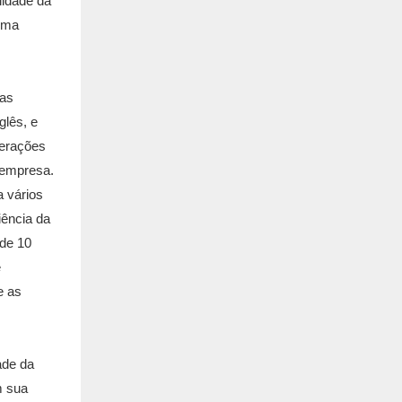
lidade da
rma
 as
glês, e
perações
 empresa.
 vários
iência da
 de 10
e
e as
ade da
m sua