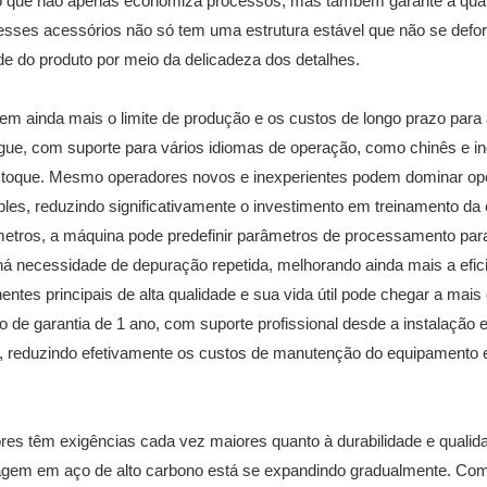
, o que não apenas economiza processos, mas também garante a qua
sses acessórios não só tem uma estrutura estável que não se defo
e do produto por meio da delicadeza dos detalhes.
em ainda mais o limite de produção e os custos de longo prazo para
gue, com suporte para vários idiomas de operação, como chinês e in
ao toque. Mesmo operadores novos e inexperientes podem dominar o
ples, reduzindo significativamente o investimento em treinamento da
ros, a máquina pode predefinir parâmetros de processamento para
á necessidade de depuração repetida, melhorando ainda mais a efic
es principais de alta qualidade e sua vida útil pode chegar a mais
de garantia de 1 ano, com suporte profissional desde a instalação 
, reduzindo efetivamente os custos de manutenção do equipamento 
s têm exigências cada vez maiores quanto à durabilidade e qualid
agem em aço de alto carbono está se expandindo gradualmente. Co