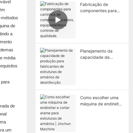
ovável
Fabricação de
têm
componentes para
carrinhos de compras:
m.—métodos
processos,
quina de
equipamentos e
tindo a
controle de qualidade.
imento
oblemas
Planejamento da
capacidade de
de média
produção para
equisitos
fabricantes de
estruturas de armários
de desinfecção
Como escolher uma
máquina de endireitar
grada de
e cortar arame para
onal
estruturas de armários
uma
| Jinchun Machine
ara um