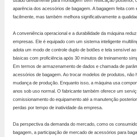
usado diretamente para montagem sem retificação posterior
aparência dos acessórios de bagagem. A bagagem feita com e
facilmente, mas também melhora significativamente a qualidad
A conveniência operacional e a durabilidade da máquina reduz
empresas. Ele é equipado com um sistema inteligente multilín
adota um modo de controle duplo de botões e tela sensível 
básicas com proficiência após 30 minutos de treinamento sim
Em termos de armazenamento de dados e chamada de parâmet
acessórios de bagagem. Ao trocar modelos de produtos, não h
mudança de produção. Enquanto isso, a máquina usa component
anos sob uso normal. O fabricante também oferece um serviço 
comissionamento do equipamento até a manutenção posterior
perdas por tempo de inatividade da empresa.
Da perspectiva da demanda do mercado, como os consumidore
bagagem, a participação de mercado de acessórios para bag