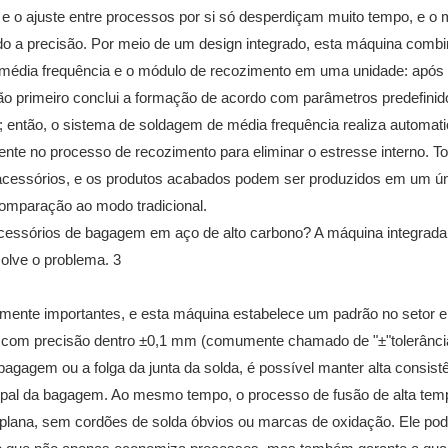
a e o ajuste entre processos por si só desperdiçam muito tempo, e o
do a precisão. Por meio de um design integrado, esta máquina combi
média frequência e o módulo de recozimento em uma unidade: após o
são primeiro conclui a formação de acordo com parâmetros predefini
); então, o sistema de soldagem de média frequência realiza automa
mente no processo de recozimento para eliminar o estresse interno. T
 acessórios, e os produtos acabados podem ser produzidos em um ú
omparação ao modo tradicional.
almente importantes, e esta máquina estabelece um padrão no setor
o com precisão dentro ±0,1 mm (comumente chamado de "±"tolerânci
bagagem ou a folga da junta da solda, é possível manter alta consist
ncipal da bagagem. Ao mesmo tempo, o processo de fusão de alta tem
e plana, sem cordões de solda óbvios ou marcas de oxidação. Ele pod