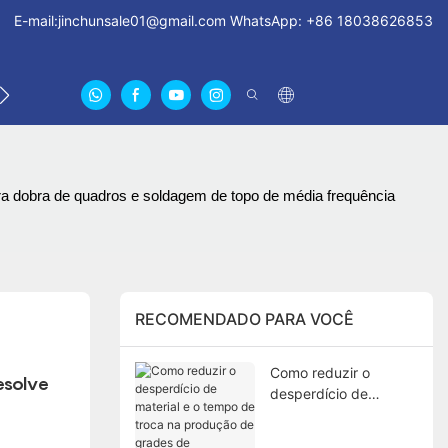
E-mail:
jinchunsale01@gmail.com
WhatsApp: +86 18038626853
ENTRE EM CONTATO CONOSCO
SOBRE NÓS CERTIFI
ra dobra de quadros e soldagem de topo de média frequência
RECOMENDADO PARA VOCÊ
Como reduzir o
solve 
desperdício de
material e o tempo de
troca na produção de