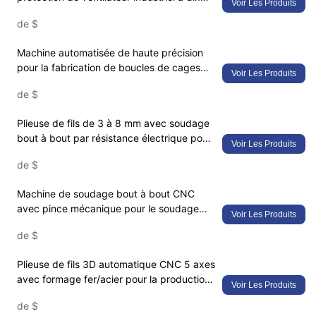
Voir Les Produits
postes – Solution CNC multi-processus
de
$
pour la fabrication de treillis de haute
précision
Machine automatisée de haute précision
pour la fabrication de boucles de cages
Voir Les Produits
pour animaux de compagnie – Solution
de
$
efficace de fabrication de fixations
métalliques pour la production d'enclos
Plieuse de fils de 3 à 8 mm avec soudage
pour animaux de compagnie
bout à bout par résistance électrique pour
Voir Les Produits
la fabrication d'anneaux métalliques multi-
de
$
matériaux et l'enroulement de ressorts
Machine de soudage bout à bout CNC
avec pince mécanique pour le soudage
Voir Les Produits
par points périphériques de carrosseries
de
$
de chariots de supermarché et le
renforcement de treillis métalliques
Plieuse de fils 3D automatique CNC 5 axes
avec formage fer/acier pour la production
Voir Les Produits
de squelettes 3D de chariots de
de
$
supermarché et de quincaillerie pour