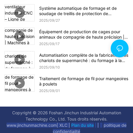
ordinateur – Ligne de production multi-
processus pour ustensiles de cuisine de
Système automatique de formage et de
qualité médicale
soudage de treillis de protection de
ventilateur industriel CNC – Ligne de
2025
09
27
production multi-stations pour la fabrication
de treillis à haut rendement
Équipement de production de cages pour
animaux de compagnie de haute précision |
Machines à treillis galvanisé et systèmes de
2025
09
17
soudage CNC
Automatisation complète de la fabrication des
chariots de supermarché : du formage à la
chaîne d’assemblage finale
2025
09
10
Traitement de formage de fil pour mangeoires
à poulets
2025
09
01
Copyright © 2026 Foshan Jinchun Industrial Automation
Technology Co., Ltd. Tous droits réservés.
www.jinchunmachine.com
|
XLC |
Plan du site
|
politique de
confidentialité