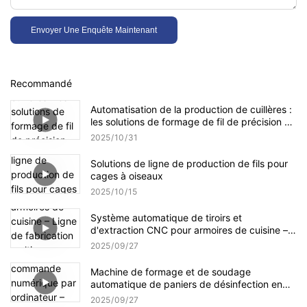
Envoyer Une Enquête Maintenant
Recommandé
Automatisation de la production de cuillères :
les solutions de formage de fil de précision de
Jinchun pour une efficacité industrielle
2025
10
31
Solutions de ligne de production de fils pour
cages à oiseaux
2025
10
15
Système automatique de tiroirs et
d'extraction CNC pour armoires de cuisine –
Ligne de fabrication multi-processus pour des
2025
09
27
solutions de rangement de précision
Machine de formage et de soudage
automatique de paniers de désinfection en
acier inoxydable à commande numérique par
2025
09
27