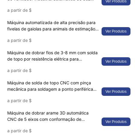
Ver Produtos
estações – Solução CNC multiprocesso para
a partir de
$
fabricação de malha de alta precisão
Máquina automatizada de alta precisão para
fivelas de gaiolas para animais de estimação –
Ver Produtos
Solução eficiente para fabricação de fixações
a partir de
$
de arame para produção de cercados para
animais de estimação
Máquina de dobrar fios de 3-8 mm com solda
de topo por resistência elétrica para
Ver Produtos
fabricação de anéis de fios multimateriais e
a partir de
$
enrolamento de molas
Máquina de solda de topo CNC com pinça
mecânica para soldagem a ponto periférica
Ver Produtos
de carroceria de carrinho de compras e
a partir de
$
reforço de tela de arame
Máquina de dobrar arame 3D automática
CNC de 5 eixos com conformação de
Ver Produtos
ferro/aço para produção de esqueleto 3D e
a partir de
$
ferragens para móveis em carrinhos de