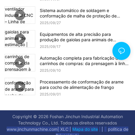
multiprocesso para utensílios de cozinha de
grau médico
Sistema automático de soldagem e
conformação de malha de proteção de
ventilador industrial CNC – Linha de produção
2025
09
27
multiestação para fabricação de malha de
alta eficiência
Equipamentos de alta precisão para
produção de gaiolas para animais de
estimação | Máquinas de tela de arame
2025
09
17
galvanizado e sistemas de soldagem CNC
Automação completa para fabricação de
carrinhos de compras: da prensagem à linha
de montagem final
2025
09
10
Processamento de conformação de arame
para cocho de alimentação de frango
2025
09
01
Copyright © 2026 Foshan Jinchun Industrial Automation
Technology Co., Ltd. Todos os direitos reservados
www.jinchunmachine.com
|
XLC |
Mapa do site
|
política de