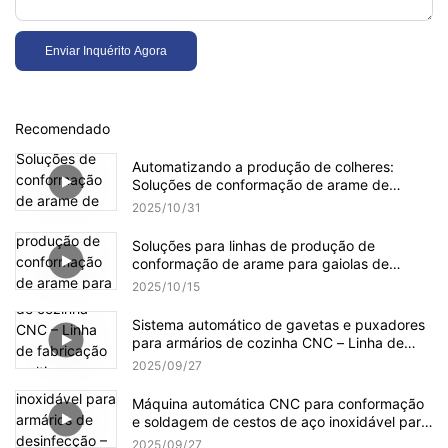
Enviar Inquérito Agora
Recomendado
Automatizando a produção de colheres:
Soluções de conformação de arame de
precisão da Jinchun para eficiência industrial
2025
10
31
Soluções para linhas de produção de
conformação de arame para gaiolas de
pássaros
2025
10
15
Sistema automático de gavetas e puxadores
para armários de cozinha CNC – Linha de
fabricação multiprocesso para soluções de
2025
09
27
armazenamento de engenharia de precisão
Máquina automática CNC para conformação
e soldagem de cestos de aço inoxidável para
armários de desinfecção – Linha de produção
2025
09
27