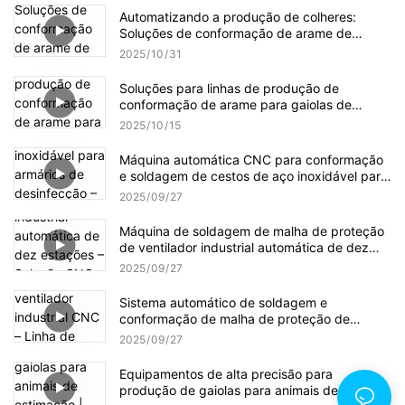
Automatizando a produção de colheres:
Soluções de conformação de arame de
precisão da Jinchun para eficiência industrial
2025
10
31
Soluções para linhas de produção de
conformação de arame para gaiolas de
pássaros
2025
10
15
Máquina automática CNC para conformação
e soldagem de cestos de aço inoxidável para
armários de desinfecção – Linha de produção
2025
09
27
multiprocesso para utensílios de cozinha de
grau médico
Máquina de soldagem de malha de proteção
de ventilador industrial automática de dez
estações – Solução CNC multiprocesso para
2025
09
27
fabricação de malha de alta precisão
Sistema automático de soldagem e
conformação de malha de proteção de
ventilador industrial CNC – Linha de produção
2025
09
27
multiestação para fabricação de malha de
alta eficiência
Equipamentos de alta precisão para
produção de gaiolas para animais de