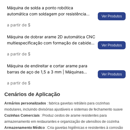
Máquina de solda a ponto robótica
automática com soldagem por resistência
Ver Produtos
semiautomática para produção de telas de
a partir de
$
arame para carrinhos de compras e telas para
gaiolas de pássaros
Máquina de dobrar arame 2D automática CNC
multiespecificação com formação de cabides
Ver Produtos
e ganchos para estrutura de carrinho de
a partir de
$
compras e fabricação de metal industrial
Máquina de endireitar e cortar arame para
barras de aço de 1,5 a 3 mm | Máquinas
Ver Produtos
industriais para endireitar arame | Corte CNC
a partir de
$
e sistema de alimentação automática |
Certificação ISO 9001 | Utilizada em mais de
Cenários de Aplicação
1000 fábricas
Armários personalizados
: fabrica gavetas retráteis para cozinhas
modulares, incluindo divisórias ajustáveis ​​e sistemas de fechamento suave
Cozinhas Comerciais
: Produz cestos de arame resistentes para
armazenamento em restaurantes e organização de utensílios de cozinha
Armazenamento Médico
: Cria gavetas higiênicas e resistentes à corrosão