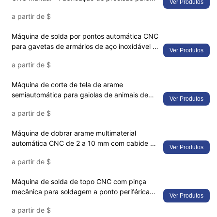
Ver Produtos
soluções de armazenamento de cozinha e
a partir de
$
banheiro
Máquina de solda por pontos automática CNC
para gavetas de armários de aço inoxidável –
Ver Produtos
projetada com precisão para ferragens de
a partir de
$
cozinha de nível médico e comercial
Máquina de corte de tela de arame
semiautomática para gaiolas de animais de
Ver Produtos
estimação – Solução de corte e rebarbação
a partir de
$
de bordas de precisão para fabricação de
cercados industriais para animais de
Máquina de dobrar arame multimaterial
estimação
automática CNC de 2 a 10 mm com cabide de
Ver Produtos
arame e fabricação de cabides para
a partir de
$
conformação de arame dobrado 2D
Máquina de solda de topo CNC com pinça
mecânica para soldagem a ponto periférica
Ver Produtos
de carroceria de carrinho de compras e
a partir de
$
reforço de tela de arame