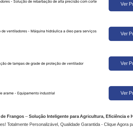
adores - Solução de rebarbação de alta precisão com corte
Ver P
 de ventiladores - Máquina hidráulica a óleo para serviços
Ver P
Ver P
ação de tampas de grade de proteção de ventilador
Ver P
e arame - Equipamento industrial
 de Frangos
–
Solução Inteligente para Agricultura, Eficiência e 
s! Totalmente Personalizável, Qualidade Garantida - Clique Agora p