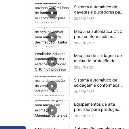
Sistema automático de
gavetas e puxadores para
armários de cozinha CNC
2025
09
27
– Linha de fabricação
multiprocesso para
Máquina automática CNC
soluções de
para conformação e
armazenamento de
soldagem de cestos de
engenharia de precisão
2025
09
27
aço inoxidável para
armários de desinfecção –
Máquina de soldagem de
Linha de produção
malha de proteção de
multiprocesso para
ventilador industrial
utensílios de cozinha de
2025
09
27
automática de dez
grau médico
estações – Solução CNC
Sistema automático de
multiprocesso para
soldagem e conformação
fabricação de malha de
de malha de proteção de
alta precisão
2025
09
27
ventilador industrial CNC –
Linha de produção
Equipamentos de alta
multiestação para
precisão para produção
fabricação de malha de
de gaiolas para animais de
alta eficiência
2025
09
17
estimação | Máquinas de
tela de arame galvanizado
Automação completa para