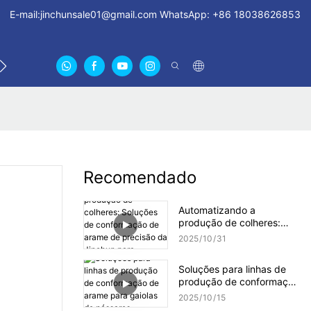
E-mail:
jinchunsale01@gmail.com
WhatsApp: +86 18038626853
ENTRE EM CONTATO CONOSCO
SOBRE NÓS CERTIFI
Recomendado
Automatizando a
produção de colheres:
Soluções de conformação
2025
10
31
de arame de precisão da
Jinchun para eficiência
Soluções para linhas de
industrial
produção de conformação
de arame para gaiolas de
2025
10
15
pássaros