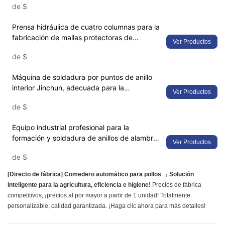
de
$
precisión con corte ajustable
Prensa hidráulica de cuatro columnas para la
fabricación de mallas protectoras de
Ver Productos
ventiladores: máquina oleohidráulica de alta
de
$
resistencia con conformado de precisión
Máquina de soldadura por puntos de anillo
interior Jinchun, adecuada para la
Ver Productos
fabricación de cubiertas de rejilla de
de
$
protección de ventiladores.
Equipo industrial profesional para la
formación y soldadura de anillos de alambre
Ver Productos
horizontales
de
$
[Directo de fábrica]
Comedero automático para pollos
: ¡
Solución
inteligente para la agricultura, eficiencia e higiene!
Precios de fábrica
competitivos, ¡precios al por mayor a partir de 1 unidad! Totalmente
personalizable, calidad garantizada. ¡Haga clic ahora para más detalles!