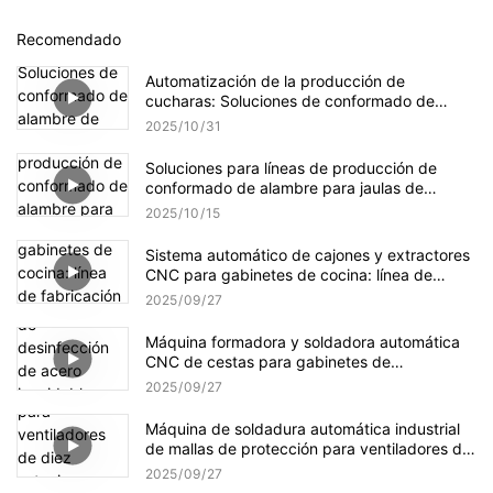
Recomendado
Automatización de la producción de
cucharas: Soluciones de conformado de
alambre de precisión de Jinchun para una
2025
10
31
mayor eficiencia industrial
Soluciones para líneas de producción de
conformado de alambre para jaulas de
pájaros
2025
10
15
Sistema automático de cajones y extractores
CNC para gabinetes de cocina: línea de
fabricación multiproceso para soluciones de
2025
09
27
almacenamiento de precisión
Máquina formadora y soldadora automática
CNC de cestas para gabinetes de
desinfección de acero inoxidable: línea de
2025
09
27
producción multiproceso para utensilios de
cocina de grado médico
Máquina de soldadura automática industrial
de mallas de protección para ventiladores de
diez estaciones: solución CNC multiproceso
2025
09
27
para la fabricación de mallas de alta precisión