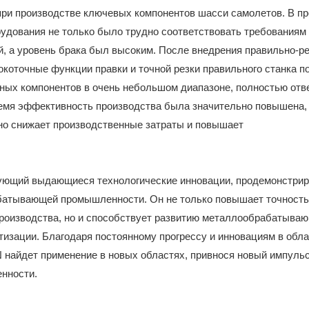
при производстве ключевых компонентов шасси самолетов. В п
удования не только было трудно соответствовать требованиям
й, а уровень брака был высоким. После внедрения правильно-р
коточные функции правки и точной резки правильного станка п
ных компонентов в очень небольшом диапазоне, полностью отв
ремя эффективность производства была значительно повышена,
вно снижает производственные затраты и повышает
рующий выдающиеся технологические инновации, продемонстри
батывающей промышленности. Он не только повышает точность
роизводства, но и способствует развитию металлообрабатыва
изации. Благодаря постоянному прогрессу и инновациям в обла
 найдет применение в новых областях, привнося новый импульс
нности.