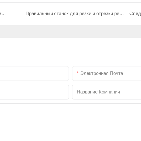
Правильный станок для резки и выравнивания рельсов: подходит для обработки различных металлических материалов
Правильный станок для резки и отрезки рельсов: экономия затрат на обработку металла
След
Электронная Почта
Название Компании