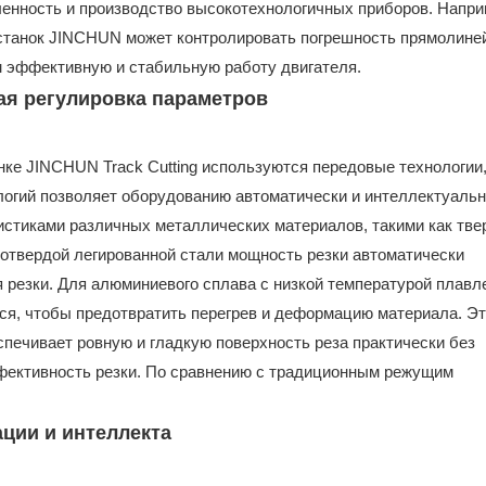
ленность и производство высокотехнологичных приборов. Напри
станок JINCHUN может контролировать погрешность прямолине
м эффективную и стабильную работу двигателя.
ая регулировка параметров
анке JINCHUN Track Cutting используются передовые технологии,
ологий позволяет оборудованию автоматически и интеллектуаль
истиками различных металлических материалов, такими как тве
отвердой легированной стали мощность резки автоматически
я резки. Для алюминиевого сплава с низкой температурой плавл
тся, чтобы предотвратить перегрев и деформацию материала. Э
спечивает ровную и гладкую поверхность реза практически без
фективность резки. По сравнению с традиционным режущим
ции и интеллекта