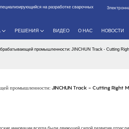
специализирующийся на разработке сварочных
Электронна
А
РЕШЕНИЯ
ВИДЕО
О НАС
НОВОСТИ
брабатывающей промышленности: JINCHUN Track - Cutting Righ
ющей промышленности: JINCHUN Track - Cutting Right 
кие инновации всегда были движущей силой развития отрасли