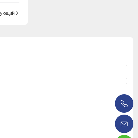
ующий
0086 18038626853