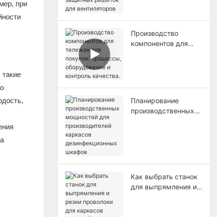
мер, при
для вентиляторов
йности
Производство
компонентов для
тележек для
покупок: процессы,
оборудование и
 такие
контроль качества.
но
рдость,
Планирование
производственных
мощностей для
ения
производителей
та
каркасов
дезинфекционных
шкафов
Как выбрать станок
для выпрямления и
резки проволоки для
каркасов шкафов |