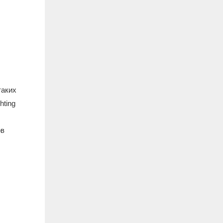
таких
hting
ов