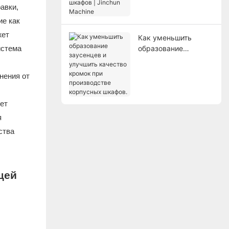
Jinchun Machine
авки,
ие как
жет
Как уменьшить
истема
образование
заусенцев и
улучшить качество
нения от
кромок при
производстве
корпусных шкафов.
жет
я
ства
щей