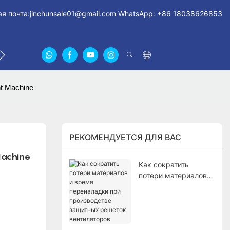
я почта:
jinchunsale01@gmail.com
WhatsApp: +86 18038626853
СВЯЖИТЕСЬ С НАМИ
О НАС СЕРТИФИКАТЫ
FA
t Machine
РЕКОМЕНДУЕТСЯ ДЛЯ ВАС
Machine
Как сократить
потери материалов и
время переналадки
при производстве
защитных решеток
вентиляторов
.