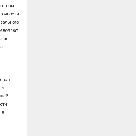
рошлом
 точности
езального
озволяют
ечая
 а
ровал
 и
ющей
сти
 в