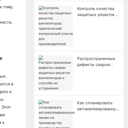
к тому,
Контроль качества
защитных решеток
вентиляторов:
ности,
практический
контрольный список
для производителей.
е
Распространенные
дефекты сварки
защитных решеток
ые,
вентиляторов и
способы их
аются в
устранения.
рого и
лы
Как спланировать
 Этот
автоматизированную
ыми
линию по
производству
 к
защитных решеток