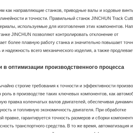
им как направляющие станков, приводные валы и ходовые винт
инейности и точности. Правильный станок JINCHUN Track Cutt
ериалы, используемые для изготовления этих компонентов. На
танке JINCHUN позволяют контролировать отклонение от
ает более плавную работу станка и значительно повышает точн
и надежность всего механического изделия, а также продлевае
 в оптимизации производственного процесса
айно строгие требования к точности и эффективности произв
 роль в производстве таких ключевых компонентов, как автом
ную правка коленчатых валов двигателей, обеспечивая динами
ость и топливную экономичность двигателя. При обработке
й правке, гарантируется точность размеров и сборки компоненто
ность транспортного средства. В то же время, автоматизация 