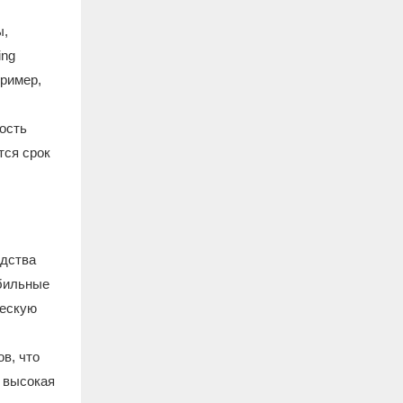
ы,
ing
пример,
ость
тся срок
одства
обильные
ческую
в, что
и высокая