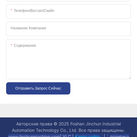
Телефон/ватсап/скайп
Название Компании
Содержание
Отправить Запрос Сейчас
Авторские права © 2025 Foshan Jinchun Industrial
Automation Technology Co., Ltd. Все права защищены.
www.jinchunmachine.com
|
XLC |
Карта сайта
|
политика