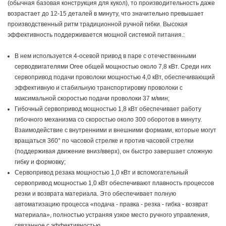
(обычная базовая конструкция для кукол), то производительность даже
возрастает до 12-15 деталей в минуту, что значительно превышает
производственный ритм традиционной ручной гибки. Высокая
эффективность поддерживается мощной системой питания.:
В нем используется 4-осевой привод в паре с отечественными
серводвигателями Oree общей мощностью около 7,8 кВт. Среди них
сервопривод подачи проволоки мощностью 4,0 кВт, обеспечивающий
эффективную и стабильную транспортировку проволоки с
максимальной скоростью подачи проволоки 37 м/мин;
Гибочный сервопривод мощностью 1,8 кВт обеспечивает работу
гибочного механизма со скоростью около 300 оборотов в минуту.
Взаимодействие с внутренними и внешними формами, которые могут
вращаться 360° по часовой стрелке и против часовой стрелки
(поддерживая движение вниз/вверх), он быстро завершает сложную
гибку и формовку;
Сервопривод резака мощностью 1,0 кВт и вспомогательный
сервопривод мощностью 1,0 кВт обеспечивают плавность процессов
резки и возврата материала. Это обеспечивает полную
автоматизацию процесса «подача - правка - резка - гибка - возврат
материала», полностью устраняя узкое место ручного управления,
связанное с эффективностью.