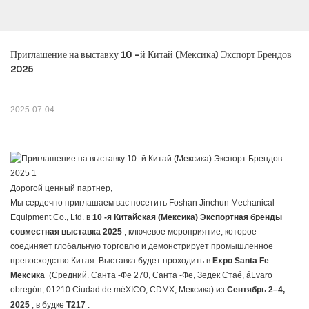
Приглашение на выставку 10 -й Китай (Мексика) Экспорт Брендов 
2025
2025-07-04
Дорогой ценный партнер,
Мы сердечно приглашаем вас посетить Foshan Jinchun Mechanical
Equipment Co., Ltd. в
10 -я Китайская (Мексика) Экспортная бренды
совместная выставка 2025
, ключевое мероприятие, которое
соединяет глобальную торговлю и демонстрирует промышленное
превосходство Китая. Выставка будет проходить в
Expo Santa Fe
Мексика
(Средний. Санта -Фе 270, Санта -Фе, Зедек Стаé, áLvaro
obregón, 01210 Ciudad de méXICO, CDMX, Мексика) из
Сентябрь 2–4,
2025
, в будке
T217
.