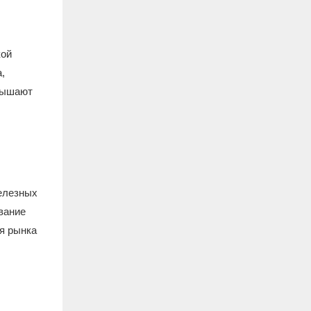
кой
,
овышают
елезных
вание
я рынка