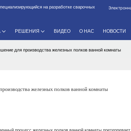
специализирующийся на разработке сварочных
Электронна
А
РЕШЕНИЯ
ВИДЕО
О НАС
НОВОСТИ
ешение для производства железных полков ванной комнаты
производства железных полков ванной комнаты
твенный процесс железных полков ванной комнаты претерпевает