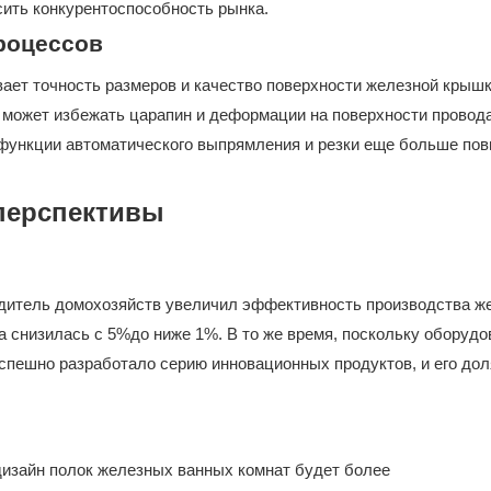
сить конкурентоспособность рынка.
роцессов
ает точность размеров и качество поверхности железной крыш
он может избежать царапин и деформации на поверхности провода
, функции автоматического выпрямления и резки еще больше п
 перспективы
одитель домохозяйств увеличил эффективность производства ж
а снизилась с 5%до ниже 1%. В то же время, поскольку оборудо
спешно разработало серию инновационных продуктов, и его дол
 дизайн полок железных ванных комнат будет более