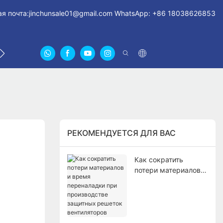
я почта:
jinchunsale01@gmail.com
WhatsApp: +86 18038626853
СВЯЖИТЕСЬ С НАМИ
О НАС СЕРТИФИКАТЫ
FA
РЕКОМЕНДУЕТСЯ ДЛЯ ВАС
Как сократить
потери материалов и
время переналадки
при производстве
защитных решеток
вентиляторов