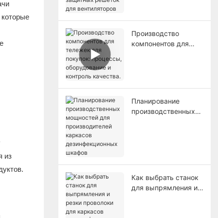
ачи
для вентиляторов
, которые
Производство
е
компонентов для
тележек для
покупок: процессы,
оборудование и
контроль качества.
Планирование
производственных
мощностей для
производителей
каркасов
у
дезинфекционных
я из
шкафов
дуктов.
Как выбрать станок
для выпрямления и
резки проволоки для
каркасов шкафов |
я