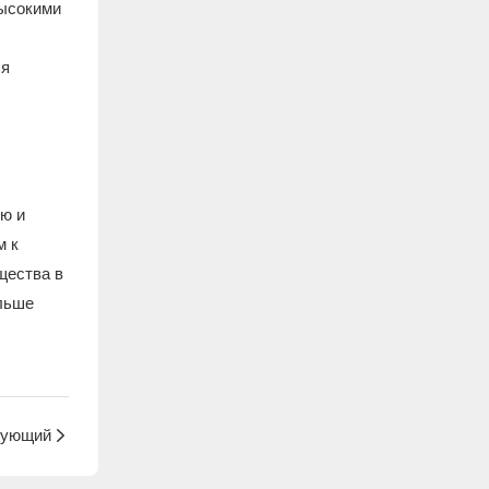
высокими
ля
ю и
м к
щества в
ольше
ующий