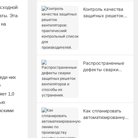
осходной
Контроль качества
аты. Эта
защитных решеток
вентиляторов:
 на
практический
контрольный список
для производителей.
Распространенные
дефекты сварки
защитных решеток
еди них
вентиляторов и
у
способы их
яет 1,0
устранения.
тью
оскими
Как спланировать
автоматизированную
линию по
производству
защитных решеток