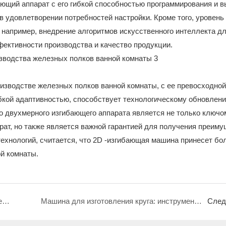
щий аппарат с его гибкой способностью программирования и 
в удовлетворении потребностей настройки. Кроме того, уровень
например, внедрение алгоритмов искусственного интеллекта д
ективности производства и качество продукции.
оизводстве железных полков ванной комнаты, с ее превосходной
бкой адаптивностью, способствует технологическому обновлени
о двухмерного изгибающего аппарата является не только ключо
ат, но также является важной гарантией для получения преиму
технологий, считается, что 2D -изгибающая машина принесет б
й комнаты.
2D-изгиб-машина: высокоэффективное решение для производства душевого кэдди
Машина для изготовления круга: инструмент основного инструмента для производства круговых сосновых плавающих стойков
След