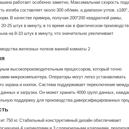
машина работает особенно заметно. Максимальная скорость под
ь изгиба составляет около 300 об/мин, а диапазон углов. ±180°
орм. В качестве примера, получая 200*200 квадратной рамы,
0-25 штук в минуту, в то время как в фактическом производств
на на 8-10 штук в минуту, что значительно увеличивает
ия
дным высокопроизводительным процессором, который точно
грамм микрокомпьютера. Операторы могут легко устанавливать
го экрана и кнопок. Система поддерживает переключение межд
данных и загрузки. Он может хранить 4000 групп данных, кажда
сильную поддержку для производства диверсифицированных про
сть
ит 750 кг. Стабильный конструктивный дизайн обеспечивает
 оснащена 4 цилиндрами и 3 соленоидными клапанами, реализу