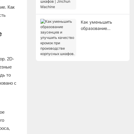
Jinchun Machine
ие. Как
сть
Как уменьшить
образование
е
заусенцев и
улучшить качество
кромок при
производстве
ор. 2D-
корпусных шкафов.
лезные
дь то
зовано с
ое
го
роса,