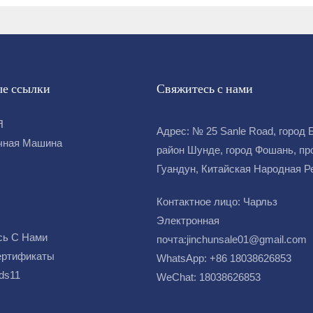
е ссылки
Свяжитесь с нами
Я
Адрес: № 25 Sanle Road, город 
чная Машина
район Шунде, город Фошань, пр
Гуандун, Китайская Народная 
Контактное лицо: Чарльз
Электронная
сь С Нами
почта:
jinchunsale01@gmail.com
ертификаты
WhatsApp: +86 18038626853
ds11
WeChat: 18038626853