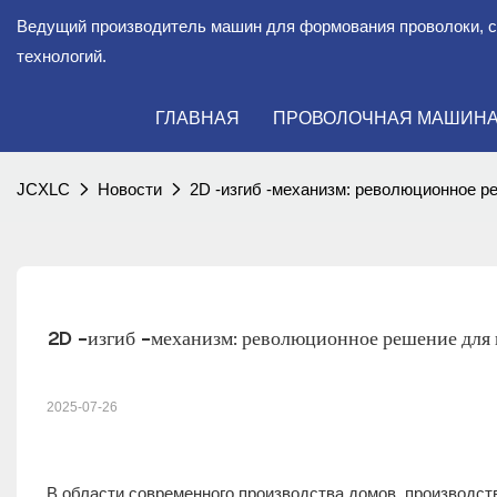
Ведущий производитель машин для формования проволоки, 
технологий.
ГЛАВНАЯ
ПРОВОЛОЧНАЯ МАШИН
JCXLC
Новости
2D -изгиб -механизм: революционное р
2D -изгиб -механизм: революционное решение для 
2025-07-26
В области современного производства домов, производс