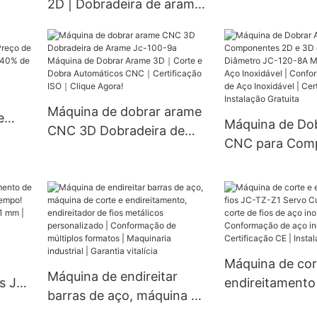
2D | Dobradeira de arame
tubos
a
de aço CNC | Máquina de
de
conformação de arame
personalizada | Dobra de
múltiplos formatos |
Maquinaria industrial |
Máquina de dobrar arame
e
Manutenção vitalícia
Máquina de Do
CNC 3D Dobradeira de
o de
CNC para Com
Arame Jc-100-9a Máquina
2D e 3D de Gr
de Dobrar Arame 3D｜
Diâmetro JC-1
Corte e Dobra
Máquina de Do
Automáticos CNC｜
Inoxidável | C
Certificação ISO｜Clique
de Arame de A
Agora!
Inoxidável | Ce
Máquina de cor
Máquina de endireitar
CE | Instalação
os JC-
endireitamento 
barras de aço, máquina de
er
TZ-Z1 Servo Cu
corte e endireitamento,