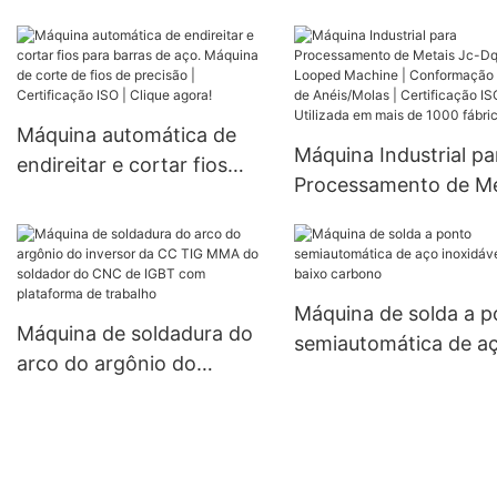
tempo! Servomotor 
de aço de 1,5 a 3 mm |
precisão de ±0,1 mm 
Máquinas industriais para
Equipamento para co
endireitar arame | Corte
de fios | Treinamento
CNC e sistema de
gratuito incluído
Máquina automática de
alimentação automática |
Máquina Industrial pa
endireitar e cortar fios
Certificação ISO 9001 |
Processamento de Me
para barras de aço.
Utilizada em mais de 1000
Jc-Dq Looped Machin
Máquina de corte de fios
fábricas
Conformação e Dobr
de precisão | Certificação
Anéis/Molas | Certifi
ISO | Clique agora!
ISO 9001 | Utilizada 
Máquina de solda a p
Máquina de soldadura do
mais de 1000 fábrica
semiautomática de a
arco do argônio do
inoxidável de baixo
inversor da CC TIG MMA
carbono
do soldador do CNC de
IGBT com plataforma de
trabalho