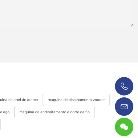
0086 18038626853
ina de anel de arame
máquina de cisalhamento voador
de aço
máquina de endireitamento e corte de fio