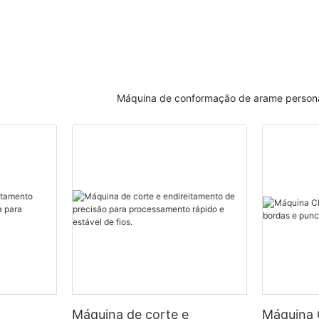
Automática par
Impecáveis ​​e 
— Elimine Retr
Dispendiosos.
Máquina de conformação de arame person
Máquina de corte e
Máquina