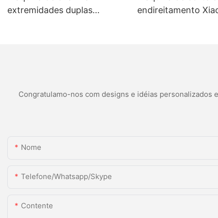
extremidades duplas
endireitamento Xiao
totalmente automática para
totalmente automát
produção de tubos de alta
produção de alta pr
eficiência e precisão.
Congratulamo-nos com designs e idéias personalizados e é
Nome
Telefone/whatsapp/skype
Contente