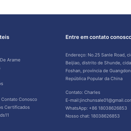
teis
Entre em contato conosc
Endereço: No.25 Sanle Road, c
 De Arame
Beijiao, distrito de Shunde, cid
s
Foshan, província de Guangdon
República Popular da China
ós
Contato: Charles
 Contato Conosco
E-mail:
jinchunsale01@gmail.c
s Certificados
WhatsApp: +86 18038626853
ds11
Nosso chat: 18038626853