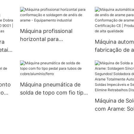
com
de corte de fio
endireitador de fios
|
inoxidável | C
metálicos personalizado |
rte
de aço inoxidáv
Conformação de múltiplos
Certificação CE
Máquina profissional
formatos | Maquinaria
Instalação grat
horizontal para
industrial | Garantia
ra
Máquina automá
conformação e soldagem
vitalícia
tais
fabricação de a
de anéis de arame -
e |
arame para anéi
Equipamento industrial
a de
| Conformação
cação
CNC 2D | Certi
em
| Produto de e
onto
Máquina pneumática de
s
de alta qualida
ço
solda de topo com fio tipo
pedal para tubos de
Máquina de Sol
cobre/alumínio/ferro
com Arame: So
Síncrona em S
Soldadora de M
Arame Totalme