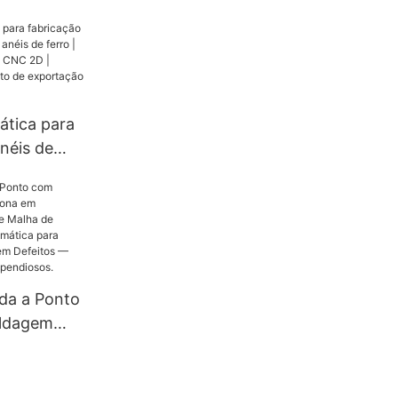
s de aço
onformação
el |
 |
uita
tica para
néis de
s de ferro
 de arame
ficação CE
xportação
de
da a Ponto
ldagem
egundos!
alha de
nte