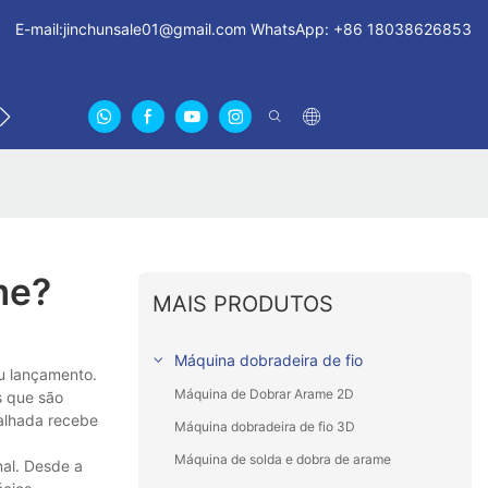
E-mail:
jinchunsale01@gmail.com
WhatsApp: +86 18038626853
NTRE EM CONTATO CONOSCO
SOBRE NÓS CERTIFICA
me?
MAIS PRODUTOS
Máquina dobradeira de fio
u lançamento.
Máquina de Dobrar Arame 2D
s que são
talhada recebe
Máquina dobradeira de fio 3D
Máquina de solda e dobra de arame
al. Desde a