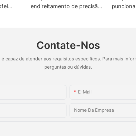
fei
endireitamento de precisão
punciona
ica para
para processamento rápido
punciona
ecisão.
e estável de fios.
Contate-Nos
 capaz de atender aos requisitos específicos. Para mais infor
perguntas ou dúvidas.
E-Mail
Nome Da Empresa