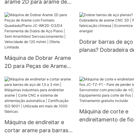
arame 2D para arame de
atualizada da máquin
ferro de 3 a 8 mm |
dobradeira de barra 
Máquina de dobra de
aço CNC
arame CNC | Máquina
CNC para dobra de arame
Dobrar barras de aço
| Conformação e dobra 2D
planas? Dobradeira d
| Certificação ISO 9001 |
Máquina de Dobrar Arame
arame CNC 3D | Preç
Mais de 1000 fábricas a
2D para Peças de Arame
fabricação chinesa |
escolher
com Formato
Economize 40% de
Quadrado/Plano JC-
energia!
WK2D-D3/D4 Ferramenta
de Dobra de Aço Plano |
Sem Arranhões!
Máquina de corte e
Servoacionamento |
endireitamento de fi
Máquina de endireitar e
Velocidade de 120 m/min |
TZ-F1 - Pare de perd
cortar arame para barras
Oferta Limitada