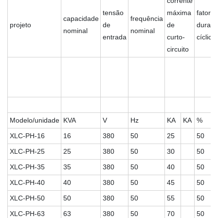
corrente
tensão
máxima
fator d
capacidade
frequência
projeto
de
de
duraç
nominal
nominal
entrada
curto-
cíclica
circuito
Modelo/unidade
KVA
V
Hz
KA
KA
%
XLC-PH-16
16
380
50
25
50
XLC-PH-25
25
380
50
30
50
XLC-PH-35
35
380
50
40
50
XLC-PH-40
40
380
50
45
50
XLC-PH-50
50
380
50
55
50
XLC-PH-63
63
380
50
70
50