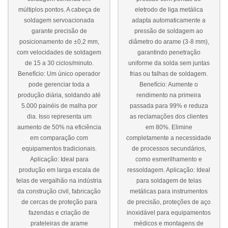
múltiplos pontos. A cabeça de
eletrodo de liga metálica
soldagem servoacionada
adapta automaticamente a
garante precisão de
pressão de soldagem ao
posicionamento de ±0,2 mm,
diâmetro do arame (3-8 mm),
com velocidades de soldagem
garantindo penetração
de 15 a 30 ciclos/minuto.
uniforme da solda sem juntas
Benefício: Um único operador
frias ou falhas de soldagem.
pode gerenciar toda a
Benefício: Aumente o
produção diária, soldando até
rendimento na primeira
5.000 painéis de malha por
passada para 99% e reduza
dia. Isso representa um
as reclamações dos clientes
aumento de 50% na eficiência
em 80%. Elimine
em comparação com
completamente a necessidade
equipamentos tradicionais.
de processos secundários,
Aplicação: Ideal para
como esmerilhamento e
produção em larga escala de
ressoldagem. Aplicação: Ideal
telas de vergalhão na indústria
para soldagem de telas
da construção civil, fabricação
metálicas para instrumentos
de cercas de proteção para
de precisão, proteções de aço
fazendas e criação de
inoxidável para equipamentos
prateleiras de arame
médicos e montagens de