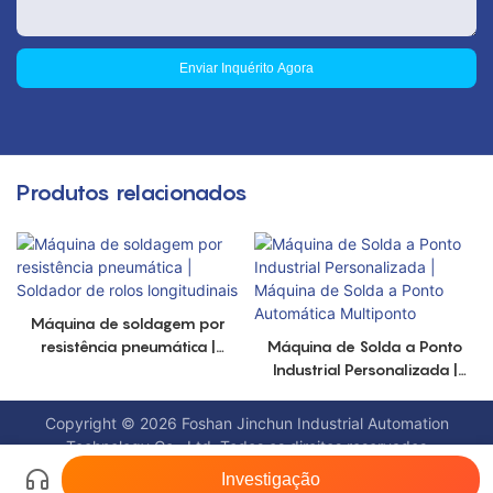
Enviar Inquérito Agora
Produtos relacionados
Máquina de soldagem por
resistência pneumática |
Máquina de Solda a Ponto
Soldador de rolos
Industrial Personalizada |
longitudinais
Máquina de Solda a Ponto
Automática Multiponto
Copyright © 2026 Foshan Jinchun Industrial Automation
Technology Co., Ltd. Todos os direitos reservados
www.jinchunmachine.com
|
XLC |
Mapa do
Investigação
site
|
política de Privacidade