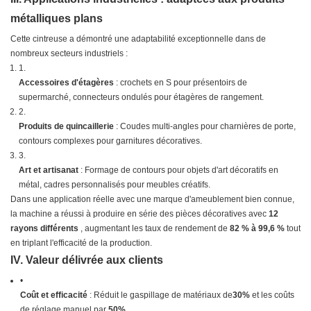
métalliques plans
Cette cintreuse a démontré une adaptabilité exceptionnelle dans de
nombreux secteurs industriels :
1.
Accessoires d'étagères
: crochets en S pour présentoirs de
supermarché, connecteurs ondulés pour étagères de rangement.
2.
Produits de quincaillerie
: Coudes multi-angles pour charnières de porte,
contours complexes pour garnitures décoratives.
3.
Art et artisanat
: Formage de contours pour objets d'art décoratifs en
métal, cadres personnalisés pour meubles créatifs.
Dans une application réelle avec une marque d'ameublement bien connue,
la machine a réussi à produire en série des pièces décoratives avec
12
rayons différents
, augmentant les taux de rendement de
82 % à 99,6 %
tout
en triplant l'efficacité de la production.
IV. Valeur délivrée aux clients
•
Coût et efficacité
: Réduit le gaspillage de matériaux de
​30%​
​ et les coûts
de réglage manuel par ​
​50%​
​.