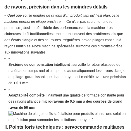
de rayons, précision dans les moindres détails
« Quel que soit le nombre de rayons d'un produit, tant qu'il est plan, cette
machine permet un pliage précis ! »
— Ce n'est pas seulement notre
promesse ; c'est le reflet fidèle des performances de la machine. Les
cintreuses de fil traditionnelles rencontrent souvent des problèmes tels que
des écarts d'angle et des courbures irrégulières lors de pliages continus à
rayons multiples. Notre machine spécialisée surmonte ces difficultés grâce
aux innovations suivantes :
•
Système de compensation intelligent
: surveille le retour élastique du
matériau en temps réel et compense automatiquement les erreurs d'angle
de pliage, garantissant que chaque rayon est contrôlé avec
une précision
de ± 0,1 mm.
​.
•
Adaptabilité complète
​ ​: Maintient une qualité de formage constante pour
des rayons allant de
​​micro-rayons de 0,5 mm
​​ à
​​des courbes de grand
rayon de 50 mm
II. Points forts techniques : servocommande multiaxes