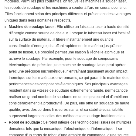
modèles. Parmi les plus courantes, on trouve les machines à souder laser,
les robots de soudage et les machines à souder à l'arc en courant continu.
Elles fonctionnent selon des principes différents et présentent des avantages
uniques dans leurs domaines respectifs.
Machine de soudage laser
: Elle utilise un faisceau laser à haute densité
d'énergie comme source de chaleur. Lorsque le faisceau laser est focalisé
sur la surface du matériau, il libère instantanément une quantité
considérable d'énergie, chauffant rapidement le matériau jusqu'à son
point de fusion. Ce procédé permet une liaison à l'échelle atomique et
achève le soudage. Par exemple, pour le soudage de composants
électroniques de précision, une machine de soudage laser peut opérer
avec une précision micrométrique, n'entraînant quasiment aucun impact
thermique sur les matériaux environnants, ce qui garantit le maintien des
performances des composants électroniques. Ses principaux avantages
résident dans sa vitesse de soudage extrêmement rapide, permettant de
réaliser un grand nombre de soudures en un temps record et d'améliorer
considérablement la productivité. De plus, elle offre un soudage de haute
qualité, avec des cordons fins et résistants, et sa stabilité et sa fiabilité
surpassent largement celles des méthodes de soudage traditionnelles.
Robot de soudage
: Ce robot intègre des technologies issues de multiples
domaines tels que la mécanique, l'électronique et l'informatique. Il se
compose d'un corps de robot, d'une armoire de commande, d'une source