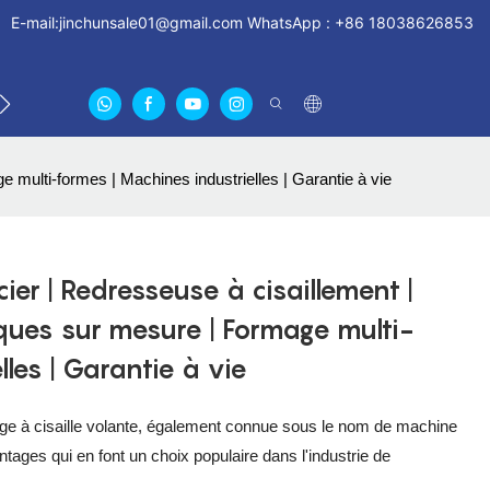
E-mail:
jinchunsale01@gmail.com
WhatsApp : +86 18038626853
LLES
NOUS CONTACTER
À PROPOS DE NOUS CER
 multi-formes | Machines industrielles | Garantie à vie
er | Redresseuse à cisaillement |
iques sur mesure | Formage multi-
lles | Garantie à vie
ge à cisaille volante, également connue sous le nom de machine
ages qui en font un choix populaire dans l'industrie de