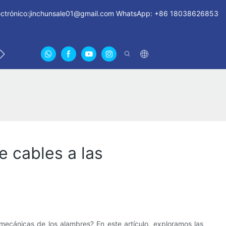
ctrónico:
jinchunsale01@gmail.com
WhatsApp: +86 18038626853
TICIAS
CONTÁCTENOS
SOBRE NOSOTROS CERTIF
 cables a las
ecánicas de los alambres? En este artículo, exploramos las