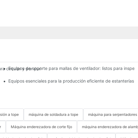
Equipos de soporte para mallas de ventilador: listos para inspecc
dura circular y por puntos Jinchun de 4,5 mm de diámetro: Un equip
te y de alta calidad de estanterías de almacenamiento de escritorio.
Equipos esenciales para la producción eficiente de estanterías
sión a tope
máquina de soldadura a tope
máquina para serpentadores
r
Máquina enderezadora de corte fijo
máquina enderezadora de alamb