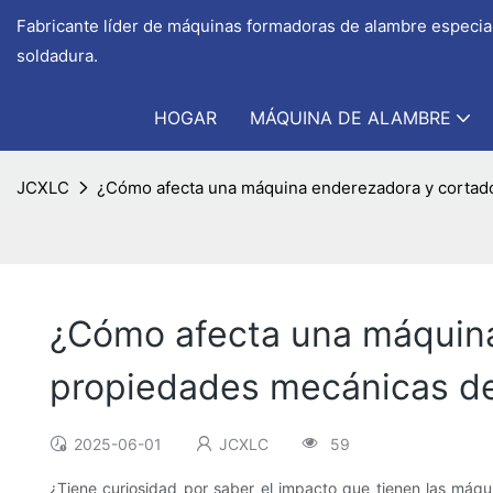
Fabricante líder de máquinas formadoras de alambre especial
soldadura.
HOGAR
MÁQUINA DE ALAMBRE
JCXLC
¿Cómo afecta una máquina enderezadora y cortador
¿Cómo afecta una máquina
propiedades mecánicas de
2025-06-01
JCXLC
59
¿Tiene curiosidad por saber el impacto que tienen las máq