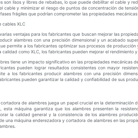
on lisos y libres de rebabas, lo que puede debilitar el cable y reduc
el cable y minimizar el riesgo de puntos de concentración de tensi
 fases frágiles que podrían comprometer las propiedades mecánicas
de cables XLC
rias ventajas para los fabricantes que buscan mejorar las propieda
ducir alambres con una precisión dimensional y un acabado superfi
e permite a los fabricantes optimizar sus procesos de producción y 
calidad como XLC, los fabricantes pueden mejorar el rendimiento y 
res tiene un impacto significativo en las propiedades mecánicas de 
cantes pueden lograr resultados consistentes con mayor resistenci
 a los fabricantes producir alambres con una precisión dimensio
bricantes pueden garantizar la calidad y confiabilidad de sus produ
cortadora de alambres juega un papel crucial en la determinación d
, esta máquina garantiza que los alambres presenten la resistenc
ar la calidad general y la consistencia de los alambres produci
 de una máquina enderezadora y cortadora de alambres en las propi
lambres.