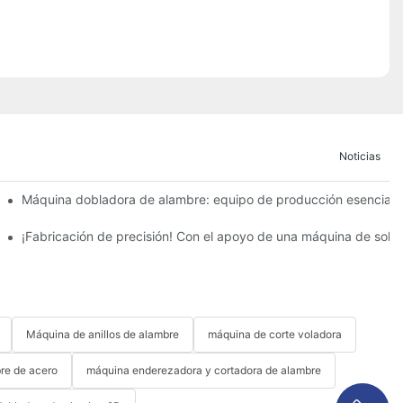
Noticias
ión, a la espera de clientes globales.
Máquina dobladora de alambre: equipo de producción esencial p
o pequeño resuelve grandes problemas.
 de almacenamiento de pared: ayudando a las empresas a reducir cost
¡Fabricación de precisión! Con el apoyo de una máquina de sold
Máquina de anillos de alambre
máquina de corte voladora
re de acero
máquina enderezadora y cortadora de alambre