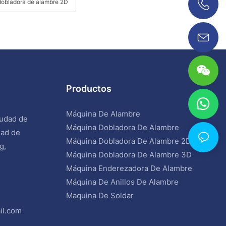
obladora de alambre 2D
0086 18038626853
Productos
Máquina De Alambre
iudad de
Máquina Dobladora De Alambre
dad de
Máquina Dobladora De Alambre 2D
g,
Máquina Dobladora De Alambre 3D
Máquina Enderezadora De Alambre
Máquina De Anillos De Alambre
Maquina De Soldar
il.com