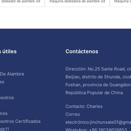
doblador de alambre 3d
máquina dobladora de alambre 3d
Máquina d
 útiles
Contáctenos
Dirección: No.25 Sanle Road, c
 De Alambre
Beijiao, distrito de Shunde, ciu
es
Foshan, provincia de Guangdon
República Popular de China
sotros
Contacto: Charles
enos
Correo
sotros Certificados
electrónico:
jinchunsale01@gma
ds11
WhatsApp: +86 18038626853