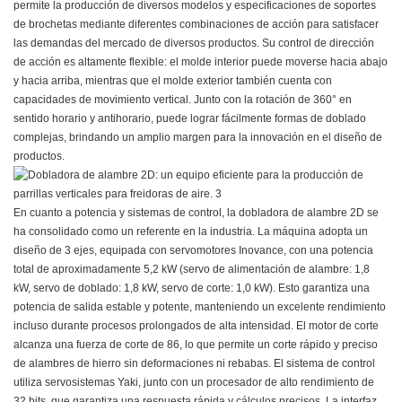
permite la producción de diversos modelos y especificaciones de soportes
de brochetas mediante diferentes combinaciones de acción para satisfacer
las demandas del mercado de diversos productos. Su control de dirección
de acción es altamente flexible: el molde interior puede moverse hacia abajo
y hacia arriba, mientras que el molde exterior también cuenta con
capacidades de movimiento vertical. Junto con la rotación de 360° en
sentido horario y antihorario, puede lograr fácilmente formas de doblado
complejas, brindando un amplio margen para la innovación en el diseño de
productos.
En cuanto a potencia y sistemas de control, la dobladora de alambre 2D se
ha consolidado como un referente en la industria. La máquina adopta un
diseño de 3 ejes, equipada con servomotores Inovance, con una potencia
total de aproximadamente 5,2 kW (servo de alimentación de alambre: 1,8
kW, servo de doblado: 1,8 kW, servo de corte: 1,0 kW). Esto garantiza una
potencia de salida estable y potente, manteniendo un excelente rendimiento
incluso durante procesos prolongados de alta intensidad. El motor de corte
alcanza una fuerza de corte de 86, lo que permite un corte rápido y preciso
de alambres de hierro sin deformaciones ni rebabas. El sistema de control
utiliza servosistemas Yaki, junto con un procesador de alto rendimiento de
32 bits, que garantiza una respuesta rápida y cálculos precisos. La interfaz