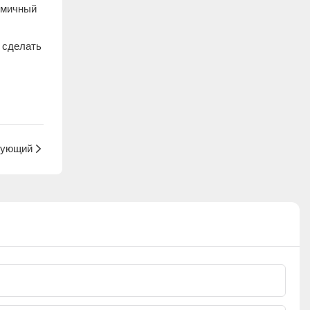
омичный
 сделать
ующий