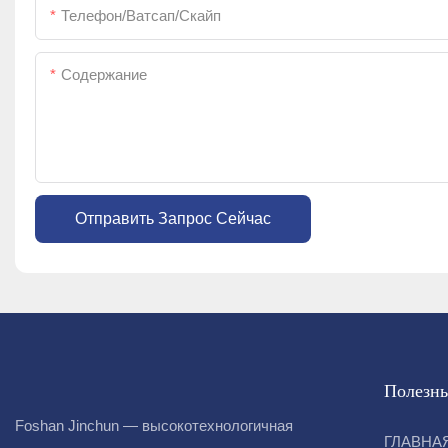
Телефон/ватсап/скайп
Содержание
Отправить Запрос Сейчас
Полезны
Foshan Jinchun — высокотехнологичная
ГЛАВНА