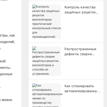
Контроль качества
защитных решеток
вентиляторов:
практический
контрольный список
для производителей.
етры, как
 изделий,
ь
Распространенные
дефекты сварки
защитных решеток
кой
вентиляторов и
ненты,
способы их
арочные
устранения.
Как спланировать
ь
автоматизированную
линию по
е можно
производству
защитных решеток