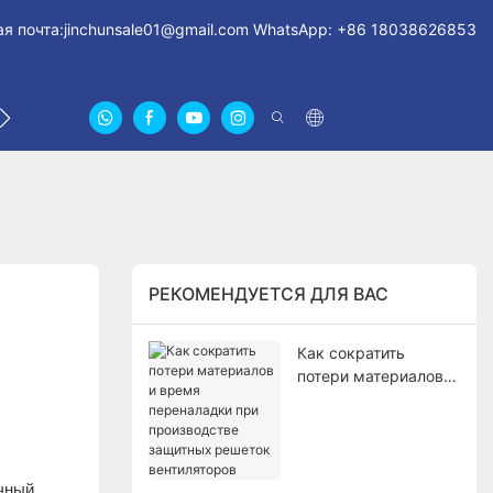
я почта:
jinchunsale01@gmail.com
WhatsApp: +86 18038626853
СВЯЖИТЕСЬ С НАМИ
О НАС СЕРТИФИКАТЫ
FA
РЕКОМЕНДУЕТСЯ ДЛЯ ВАС
Как сократить
потери материалов и
время переналадки
при производстве
защитных решеток
вентиляторов
очный