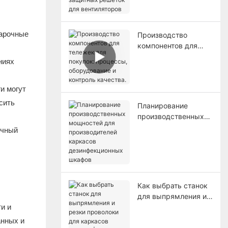
для вентиляторов
варочные
Производство
компонентов для
тележек для
ниях
покупок: процессы,
оборудование и
контроль качества.
и могут
сить
Планирование
производственных
мощностей для
очный
производителей
каркасов
дезинфекционных
шкафов
Как выбрать станок
для выпрямления и
и и
резки проволоки для
каркасов шкафов |
анных и