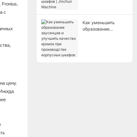
Jinchun Machine
Fronius,
а с
Как уменьшить
личных
образование
заусенцев и
улучшить качество
ства,
кромок при
производстве
корпусных шкафов.
на цену.
Иногда
лее
е
ать