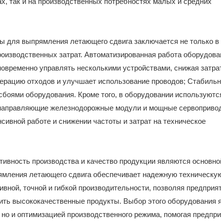
х, так и на производственных потребностях малых и средних
ы для выпрямления летающего сдвига заключается не только в
роизводственных затрат. Автоматизированная работа оборудова
дновременно управлять несколькими устройствами, снижая затра
нерацию отходов и улучшает использование проводов; Стабиль
сбоями оборудования. Кроме того, в оборудовании используютс
е направляющие железнодорожные модули и мощные сервоприво
сивной работе и снижении частоты и затрат на техническое
тивность производства и качество продукции являются основно
ямления летающего сдвига обеспечивает надежную техническу
ивной, точной и гибкой производительности, позволяя предприя
дить высококачественные продукты. Выбор этого оборудования 
 но и оптимизацией производственного режима, помогая предпр