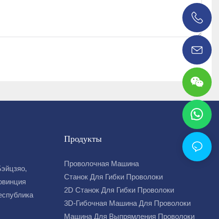
0086 18038626853
Продукты
Проволочная Машина
Бэйцзяо,
Станок Для Гибки Проволоки
овинция
2D Станок Для Гибки Проволоки
Республика
3D-Гибочная Машина Для Проволоки
Машина Для Выпрямления Проволоки