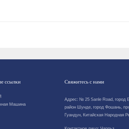
е ссылки
Свяжитесь с нами
Я
Адрес: № 25 Sanle Road, город 
чная Машина
район Шунде, город Фошань, пр
Гуандун, Китайская Народная 
Контактное лицо: Чарльз