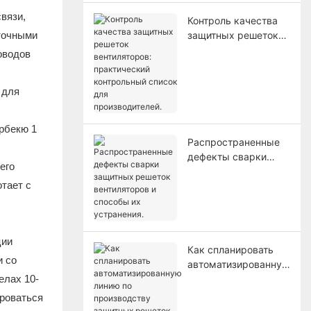
вязи,
Контроль качества
 точными
защитных решеток
вентиляторов:
оводов
практический
контрольный список
 для
для производителей.
Распространенные
дефекты сварки
его
защитных решеток
тает с
вентиляторов и
способы их
устранения.
ции
Как спланировать
и со
автоматизированную
елах 10-
линию по
производству
ироваться
защитных решеток