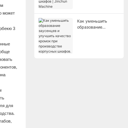
Jinchun Machine
им
ю может
Как уменьшить
образование
заусенцев и
улучшить качество
енные
кромок при
производстве
 обще
корпусных шкафов.
зовать
онентов,
она
м
сть
иля для
одства.
табов,