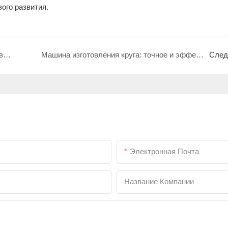
ого развития.
2D-изгибающий машина: высокоэффективное оборудование для основного оборудования для производства железного цветочного горшка, установленного на стене,
Машина изготовления круга: точное и эффективное основное оборудование в баскетбольном обруче производства
След
Электронная Почта
Название Компании