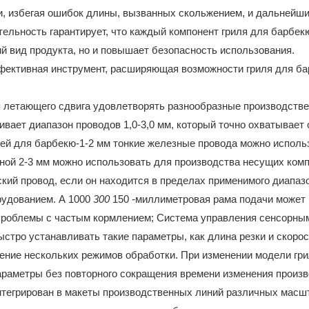
и, избегая ошибок длины, вызванных скольжением, и дальнейш
ельность гарантирует, что каждый компонент гриля для барбек
й вид продукта, но и повышает безопасность использования.
 летающего сдвига удовлетворять разнообразные производств
вает диапазон проводов 1,0-3,0 мм, который точно охватывает
ей для барбекю-1-2 мм тонкие железные провода можно исполь
иной 2-3 мм можно использовать для производства несущих комп
оский провод, если он находится в пределах применимого диапаз
рудованием. А 1000
300
150 -миллиметровая рама подачи может
проблемы с частым кормлением; Система управления сенсорны
ыстро устанавливать такие параметры, как длина резки и скоро
нение нескольких режимов обработки. При изменении модели гр
раметры без повторного сокращения времени изменения произв
нтегрирован в макеты производственных линий различных масш