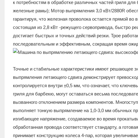
к потребностям в обработке различных частей гриля для 
железные рамы); Мотор выпрямления 3,0 кВт/2880R обес
гарантируя, что железная проволока остается прямой во 
состоящая из 2,8 кВт -режущего сервопривода, быстро реа
достигает быстрых и точных действий резки. Трое работ
последовательным и эффективным, сокращая время ожид
Точные и стабильные характеристики имеют решающее зн
выпрямления летающего сдвига демонстрирует превосход
контролируется внутри ±0,5 мм, что означает, что ключев
гриля для барбекю, могут оставаться весьма последовате
вызванного отклонением размера компонентов. Многосту
выполняет тонкую выпрямление на 1,0-3,0 мм обычных пр
изгибающее напряжение, создаваемое во время прокатыва
обработанная провода соответствует стандарту, а готова
принимает конструкцию колеса 4-пар, которая увеличивае