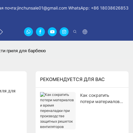
я почта:
jinchunsale01@gmail.com
WhatsApp: +86 18038626853
СВЯЖИТЕСЬ С НАМИ
О НАС СЕРТИФИКАТЫ
FA
ти гриля для барбекю
РЕКОМЕНДУЕТСЯ ДЛЯ ВАС
я для 
Как сократить
потери материалов и
время переналадки
при производстве
защитных решеток
вентиляторов