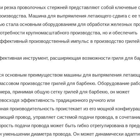
 и резка проволочных стержней представляют собой ключевые с
производства. Машина для выпрямления летающего сдвига с ее
ью стала основным оборудованием для обработки железных пр
потребности крупномасштабного производства, но и обеспечить
эффективный производственный импульс в производство грилей
ся основным преимуществом машины для выпрямления летающ
 массовом производстве грилей для барбекю. Оборудование рабо
имера, принимая общую сетку грилей для барбекю, он может
ревосходя эффективность традиционного ручного или
ная производительность проистекает из его мощной конфигура
ающий провод, управляет системой подачи провода, в сочетани
корость подачи провода может быть гибко отрегулирована в пред
при уменьшении диаметра провода. Он может динамически адапт