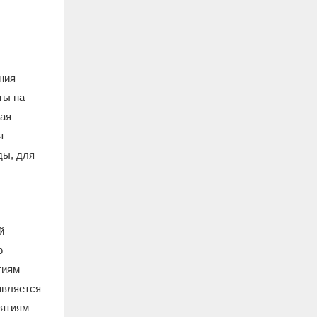
ния
ты на
ная
я
ды, для
й
ю
тиям
является
иятиям