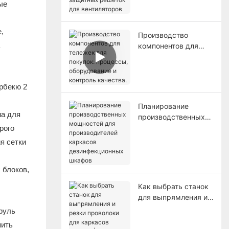
ые
для вентиляторов
,
Производство
компонентов для
тележек для
покупок: процессы,
оборудование и
контроль качества.
Планирование
на для
производственных
мощностей для
рого
производителей
я сетки
каркасов
дезинфекционных
 блоков,
шкафов
Как выбрать станок
для выпрямления и
резки проволоки для
руль
каркасов шкафов |
пить