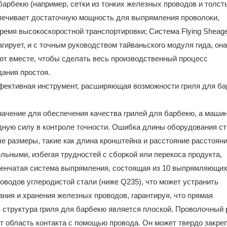
барбекю (например, сетки из тонких железных проводов и толст
печивает достаточную мощность для выпрямления проволоки,
время высокоскоростной транспортировки; Система Flying Sheage
гирует, и с точным руководством тайваньского модуля гида, она
ают вместе, чтобы сделать весь производственный процесс
ания простоя.
ачение для обеспечения качества грилей для барбекю, а маши
ную силу в контроле точности. Ошибка длины оборудования ст
ые размеры, такие как длина кронштейна и расстояние расстояни
льными, избегая трудностей с сборкой или перекоса продукта,
пенчатая система выпрямления, состоящая из 10 выпрямляющих
оводов углеродистой стали (ниже Q235), что может устранить
ния и хранения железных проводов, гарантируя, что прямая
я структура гриля для барбекю является плоской. Проволочный 
т область контакта с помощью провода. Он может твердо закре