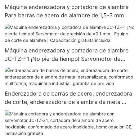
Máquina enderezadora y cortadora de alambre
Para barras de acero de alambre de 1,5-3 mm
Maquinaria industrial para enderezamiento de
alambre ｜ Corte CNC y sistema de alimentación
automático ｜ Certificación ISO 9001 ｜ Más de
1000 fábricas utilizan
Máquina enderezadora y cortadora de alambre
JC-TZ-F1 ¡No pierda tiempo! Servomotor de
precisión de ±0,1 mm | Equipo de corte de
alambre | Capacitación gratuita incluida
Enderezadora de barras de acero, enderezadora
de corte, enderezadora de alambre de metal
personalizada, conformado multiforma,
maquinaria industrial, garantía de por vida