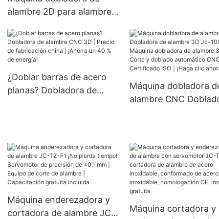
alambre 2D para alambre
dobladora de barras 
de hierro de 3-8 mm
acero CNC, de 3 a 8
Máquina dobladora de
diámetros de alambre
alambre CNC Máquina
muy vendido
CNC para doblado de
¿Doblar barras de acero
alambre｜Formación 2D y
Máquina dobladora d
planas? Dobladora de
doblado 2D｜Certificación
alambre CNC Doblad
alambre CNC 3D | Precio
ISO 9001｜Más de 1000
de alambre 3D Jc-10
de fabricación china |
fábricas eligen
Máquina dobladora d
¡Ahorra un 40 % de
alambre 3D｜Corte y
energía!
doblado automático
｜Certificado ISO｜¡
clic ahora!
Máquina enderezadora y
Máquina cortadora y
cortadora de alambre JC-