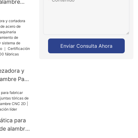
 alambre
as JC-
erramienta
ro plano |
 |
Enviar Consulta Ahora
20 m/min |
ezadora y
lambre Para
o de
-3 mm
strial para
o de
tica para
te CNC y
s de alambre
mentación
icas de