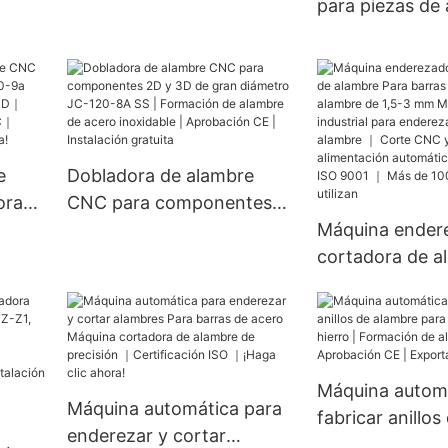
para piezas de
acero CNC | Máquina
de
cuadradas/plan
formadora de alambre
WK2D-D3/D4, h
personalizada | Doblado
,
para doblar ace
multiforma | Maquinaria
¡Sin rayones!
industrial | Mantenimiento
Servoaccionada
de por vida
Velocidad de 1
e
Dobladora de alambre
Oferta limitada
ora
CNC para componentes
0-9a
2D y 3D de gran diámetro
Máquina ender
e
JC-120-8A SS | Formación
cortadora de a
de alambre de acero
barras de acer
 CNC
inoxidable | Aprobación
alambre de 1,5
Haga
CE | Instalación gratuita
Maquinaria indu
enderezamient
Máquina automá
alambre ｜ Cor
Máquina automática para
fabricar anillo
sistema de ali
enderezar y cortar
para juntas tór
automático ｜