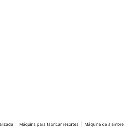
ión de
ISO 9001 ｜
D |
bricas
|
er
alizada
Máquina para fabricar resortes
Máquina de alambre