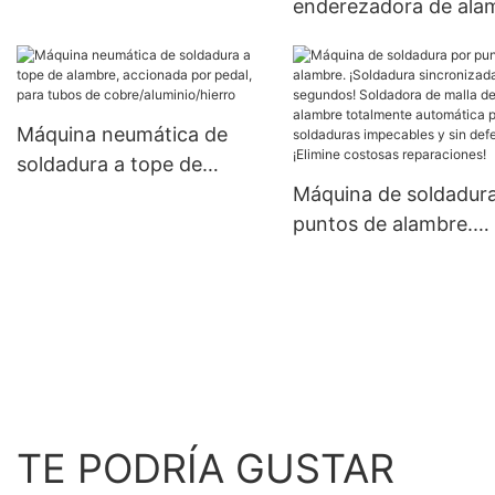
enderezadora de ala
TZ-F1 ¡No pierda tiempo!
con servomotor JC-T
Servomotor de precisión
cortadora de alambre
de ±0,1 mm | Equipo de
acero inoxidable,
corte de alambre |
conformado de acer
Máquina neumática de
Capacitación gratuita
inoxidable, homologa
soldadura a tope de
incluida
CE, instalación gratui
alambre, accionada por
Máquina de soldadur
pedal, para tubos de
puntos de alambre.
cobre/aluminio/hierro
¡Soldadura sincroniz
en segundos! Soldad
de malla de alambre
totalmente automáti
para soldaduras
impecables y sin defe
¡Elimine costosas
TE PODRÍA GUSTAR
reparaciones!