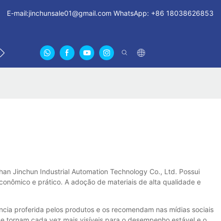
E-mail:
jinchunsale01@gmail.com
WhatsApp: +86 18038626853
NTRE EM CONTATO CONOSCO
SOBRE NÓS CERTIFICA
han Jinchun Industrial Automation Technology Co., Ltd. Possui
conômico e prático. A adoção de materiais de alta qualidade e
cia proferida pelos produtos e os recomendam nas mídias sociais
se tornam cada vez mais visíveis para o desempenho estável e o