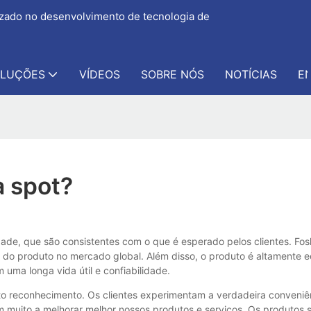
izado no desenvolvimento de tecnologia de
LUÇÕES
VÍDEOS
SOBRE NÓS
NOTÍCIAS
E
a spot?
ade, que são consistentes com o que é esperado pelos clientes. Fos
 do produto no mercado global. Além disso, o produto é altamente e
uma longa vida útil e confiabilidade.
o reconhecimento. Os clientes experimentam a verdadeira conveniên
am muito a melhorar melhor nossos produtos e serviços. Os produtos 