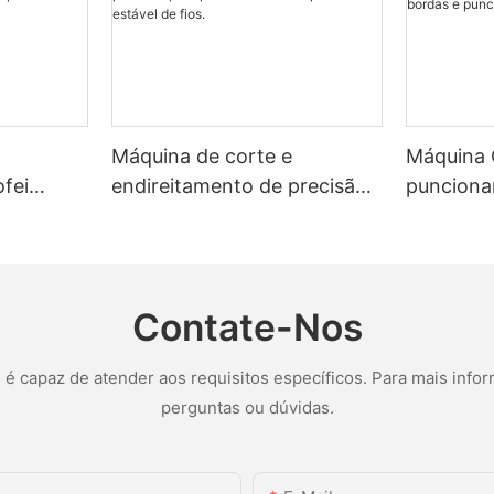
utomação de processo completo, como alimentação automática, desc
cânico estável e confiável, a máquina de flexão de arame 2D pod
de de custos de manutenção e tempo para empresas e garantindo a co
eligente e desempenho mecânico estável, a máquina de flexão de aram
dando as empresas a melhorar a eficiência da produção, melhorar a
Máquina de corte e
Máquina
fei
endireitamento de precisão
punciona
ica para
para processamento rápido
punciona
ecisão.
e estável de fios.
Contate-Nos
 capaz de atender aos requisitos específicos. Para mais infor
perguntas ou dúvidas.