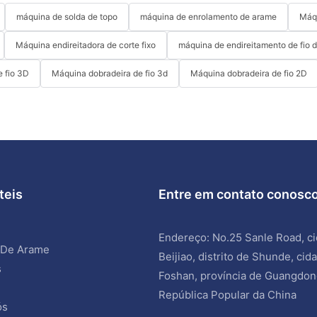
máquina de solda de topo
máquina de enrolamento de arame
Máqu
Máquina endireitadora de corte fixo
máquina de endireitamento de fio 
 fio 3D
Máquina dobradeira de fio 3d
Máquina dobradeira de fio 2D
teis
Entre em contato conosc
Endereço: No.25 Sanle Road, c
 De Arame
Beijiao, distrito de Shunde, cid
s
Foshan, província de Guangdon
República Popular da China
ós