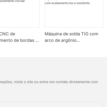
arga automática, endireitamento e corte e formação de flexão,
e operar continuamente por um longo tempo, com uma baixa taxa
ntinuidade e a estabilidade da produção. Com sua
e 2D fornece uma solução eficiente, precisa e confiável para a
 qualidade do produto e se destacar na concorrência do mercado
 CNC de
Máquina de solda TIG com
mento de bordas e
arco de argônio
mento circular
personalizável para
prateleiras com acabamento
liso e resistente.
mações, visite o site ou entre em contato diretamente com