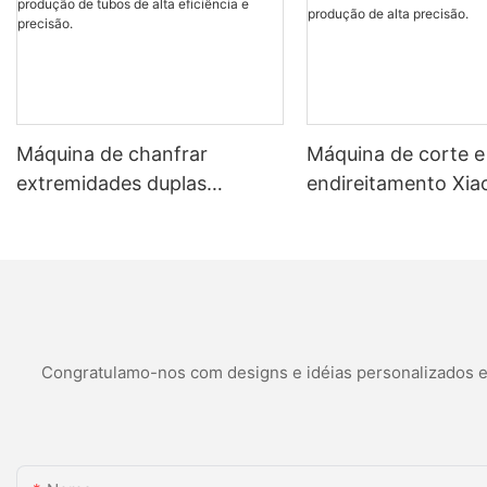
produção estável e confiável O equipamento possui funções de a
com ações mecânicas suaves e contínuas. Com seu desempenho me
de falhas e manutenção simples, economizando uma grande quantida
configuração profissional de parâmetros, sistema de controle int
produção de acessórios de grampo da rede de churrasqueira, aju
de feroz.
Máquina de chanfrar
Máquina de corte e
extremidades duplas
endireitamento Xiao
totalmente automática para
totalmente automát
produção de tubos de alta
produção de alta pr
eficiência e precisão.
Congratulamo-nos com designs e idéias personalizados e é