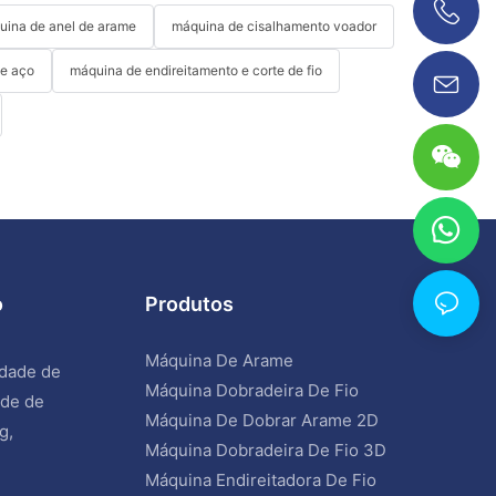
ina de anel de arame
máquina de cisalhamento voador
0086 18038626853
de aço
máquina de endireitamento e corte de fio
o
Produtos
Máquina De Arame
idade de
Máquina Dobradeira De Fio
ade de
Máquina De Dobrar Arame 2D
g,
Máquina Dobradeira De Fio 3D
Máquina Endireitadora De Fio