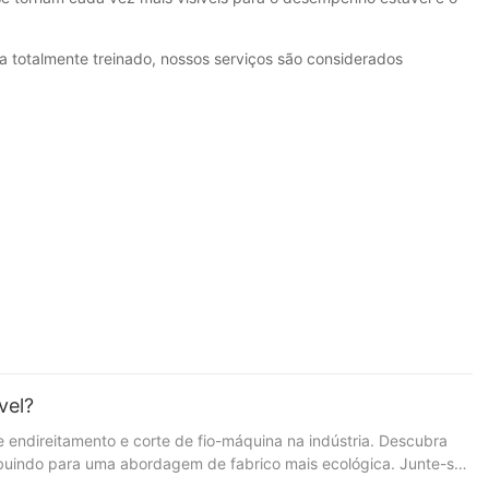
 totalmente treinado, nossos serviços são considerados
vel?
 endireitamento e corte de fio-máquina na indústria. Descubra
ribuindo para uma abordagem de fabrico mais ecológica. Junte-se
m rápida evolução, a