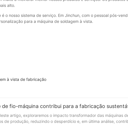
is alto.
é o nosso sistema de serviço. Em Jinchun, com o pessoal pós-venda
rsonalização para a máquina de soldagem à vista.
em à vista de fabricação
e fio-máquina contribui para a fabricação sustentá
Neste artigo, exploraremos o impacto transformador das máquinas de
s de produção, reduzindo o desperdício e, em última análise, cont
 descobrimos como ela está moldando o futuro da indústria. No atual cenário industrial e