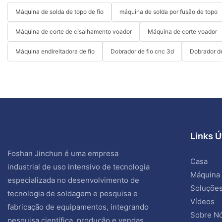
Máquina de solda de topo de fio
máquina de solda por fusão de topo
Máquina de corte de cisalhamento voador
Máquina de corte voador
Máquina endireitadora de fio
Dobrador de fio cnc 3d
Dobrador de
Links Ú
Foshan Jinchun é uma empresa
Casa
industrial de uso intensivo de tecnologia
Máquina
especializada no desenvolvimento de
Soluçõe
tecnologia de soldagem e pesquisa e
Vídeos
fabricação de equipamentos, integrando
Sobre N
pesquisa científica, produção e vendas.