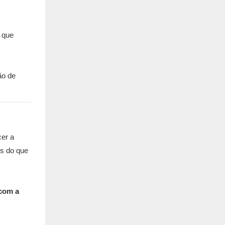
o que
cer a
is do que
 com a