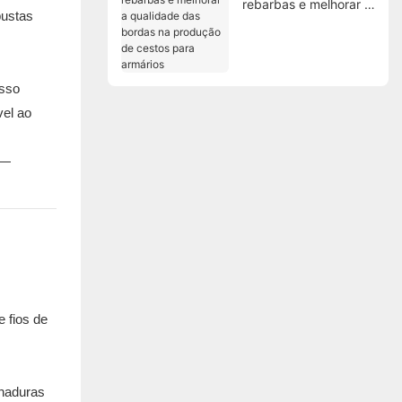
rebarbas e melhorar a
bustas
qualidade das bordas
na produção de
cestos para armários
sso
vel ao
 —
 fios de
chaduras