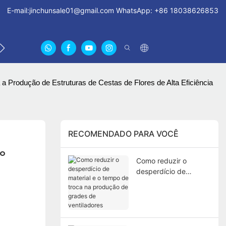
E-mail:
jinchunsale01@gmail.com
WhatsApp: +86 18038626853
ENTRE EM CONTATO CONOSCO
SOBRE NÓS CERTIFI
 Produção de Estruturas de Cestas de Flores de Alta Eficiência
RECOMENDADO PARA VOCÊ
o 
Como reduzir o
desperdício de
material e o tempo de
troca na produção de
grades de
ventiladores