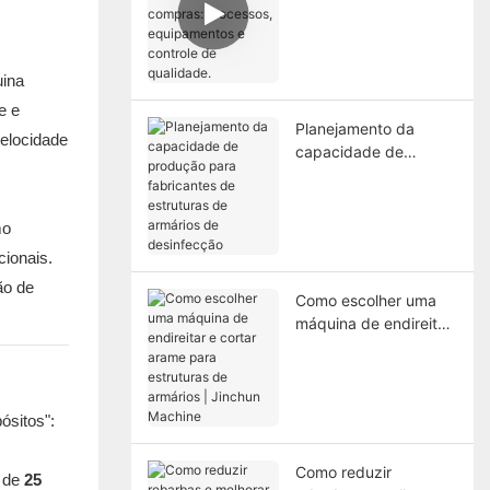
carrinhos de compras:
processos,
equipamentos e
controle de qualidade.
uina
e e
Planejamento da
elocidade
capacidade de
produção para
fabricantes de
estruturas de armários
mo
de desinfecção
ionais.
Como escolher uma
máquina de endireitar
e cortar arame para
estruturas de armários
| Jinchun Machine
ósitos":
Como reduzir
m de
25