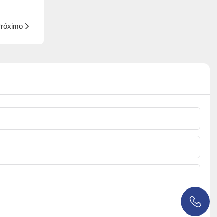
róximo
0086 18038626853