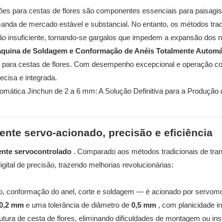
ões para cestas de flores são componentes essenciais para paisagi
anda de mercado estável e substancial. No entanto, os métodos trad
ão insuficiente, tornando-se gargalos que impedem a expansão dos 
quina de Soldagem e Conformação de Anéis Totalmente Automá
s para cestas de flores. Com desempenho excepcional e operação con
ecisa e integrada.
mente servo-acionado, precisão e eficiência
ente servocontrolado
. Comparado aos métodos tradicionais de tr
gital de precisão, trazendo melhorias revolucionárias:
o, conformação do anel, corte e soldagem — é acionado por servomo
±0,2 mm
e uma tolerância de diâmetro de
0,5 mm
, com planicidade in
tura de cesta de flores, eliminando dificuldades de montagem ou inst