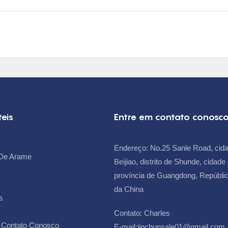
teis
Entre em contato conosc
Endereço: No.25 Sanle Road, cid
De Arame
Beijiao, distrito de Shunde, cidad
província de Guangdong, Repúblic
da China
s
Contato: Charles
 Contato Conosco
E-mail:
jinchunsale01@gmail.com