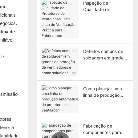
Inspeção de
smo,
Qualidade de
icionais
Protetores de
Ventoinhas: Uma Lista
negócios.
de Verificação Prática
tica de
para Fabricantes
fiável,
Defeitos comuns de
soldagem em grades
de proteção de
ventiladores e como
solucioná-los
Como planejar uma
ansmissão
linha de produção
automática de
protetores de
ventilador
tores,
Fabricação de
ferior a
componentes para
abilidade