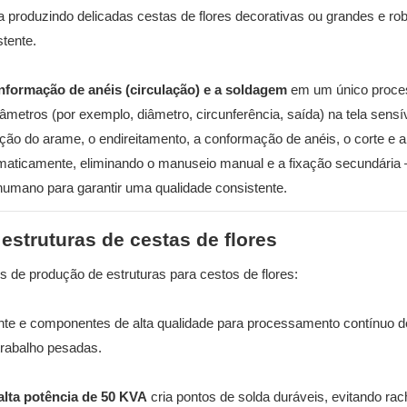
ja produzindo delicadas cestas de flores decorativas ou grandes e ro
tente.
nformação de anéis (circulação) e a soldagem
em um único proce
etros (por exemplo, diâmetro, circunferência, saída) na tela sensí
ção do arame, o endireitamento, a conformação de anéis, o corte e a
aticamente, eliminando o manuseio manual e a fixação secundária
humano para garantir uma qualidade consistente.
 estruturas de cestas de flores
s de produção de estruturas para cestos de flores:
nte e componentes de alta qualidade para processamento contínuo de
 trabalho pesadas.
alta potência de 50 KVA
cria pontos de solda duráveis, evitando ra