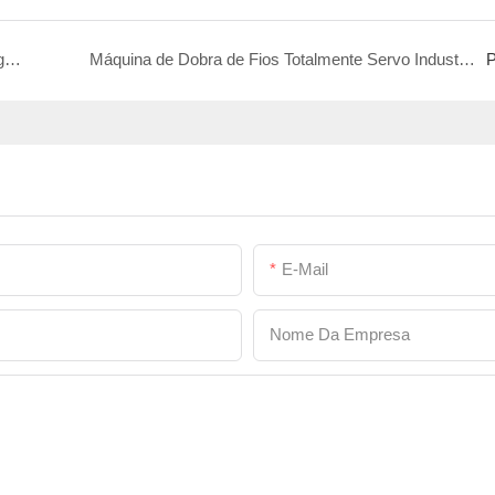
Máquina Integrada para Formação de Laços e Soldagem de Topo: Equipamento Essencial para Produção de Treliças Modulares para Vasos
Máquina de Dobra de Fios Totalmente Servo Industrial Jinchun de 3-8 mm: Precisão e Eficiência para uma Nova Era no Processamento de Metais
P
E-Mail
Nome Da Empresa