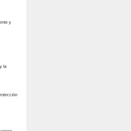
ente y
y la
rotección
 manera