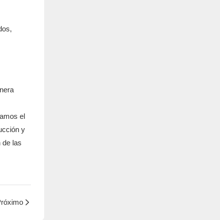
dos,
anera
zamos el
ucción y
 de las
róximo