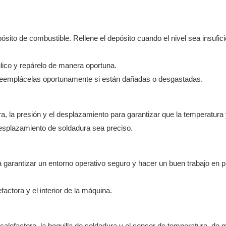
pósito de combustible. Rellene el depósito cuando el nivel sea insufici
ulico y repárelo de manera oportuna.
co. Reemplácelas oportunamente si están dañadas o desgastadas.
a, la presión y el desplazamiento para garantizar que la temperatura 
desplazamiento de soldadura sea preciso.
garantizar un entorno operativo seguro y hacer un buen trabajo en p
factora y el interior de la máquina.
alefactora, la boquilla de soldadura y el sensor de temperatura, de