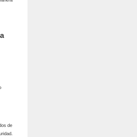
o
odos de
uridad.