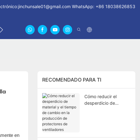
ctrónico:
jinchunsale01@gmail.com
WhatsApp: +86 18038626853
NOTICIAS
CONTÁCTENOS
SOBRE NOSOTROS CER
RECOMENDADO PARA TI
lla
Cómo reducir el
desperdicio de
material y el tiempo
de cambio en la
producción de
protectores de
tamente en
ventiladores