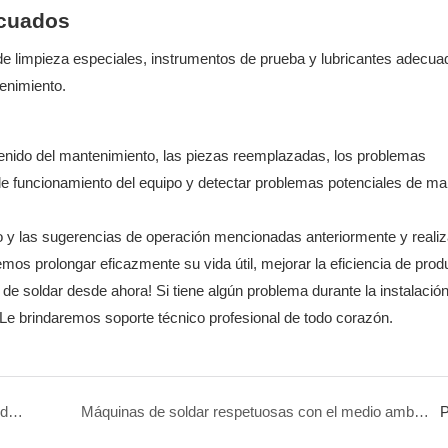
ecuados
de limpieza especiales, instrumentos de prueba y lubricantes adecua
tenimiento.
tenido del mantenimiento, las piezas reemplazadas, los problemas
o de funcionamiento del equipo y detectar problemas potenciales de m
o y las sugerencias de operación mencionadas anteriormente y reali
mos prolongar eficazmente su vida útil, mejorar la eficiencia de prod
 soldar desde ahora! Si tiene algún problema durante la instalación
Le brindaremos soporte técnico profesional de todo corazón.
Guía de operación de máquinas de soldar: Consejos de seguridad y eficiencia para principiantes
Máquinas de soldar respetuosas con el medio ambiente: una elección inteligente acorde con el desarrollo de los nuevos tiempos
P