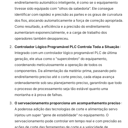
endireitamento automático inteligente, é como se o equipamento
tivesse sido equipado com "olhos da sabedoria". Ele consegue
identificar com rapidez e precisão as partes e os graus de curvatura
dos fios, alocando automaticamente a força de correção apropriada.
Como resultado, a eficiência e a precisão do endireitamento
aumentaram exponencialmente, e a carga de trabalho dos
operadores também desapareceu.
Controlador Lógico Programável PLC Controla Toda a Situação
:
Integrado com um controlador lógico programável PLC de última
geração, ele atua como o "supercérebro" do equipamento,
coordenando meticulosamente a operação de todos os
componentes. Da alimentação da matéria-prima, passando pelo
endireitamento preciso até o corte preciso, cada etapa avança
ordenadamente sob seu planejamento preciso, garantindo que todo
o processo de processamento seja tão estável quanto uma
montanha e à prova de falhas.
O servoacionamento proporciona um acompanhamento preciso
:
A poderosa adição das tecnologias de corte e alimentação servo
injetou um super "gene de estabilidade" no equipamento. O
servoacionamento pode controlar em tempo real e com precisão as
ações de corte das ferramentas de corte e a velocidade de