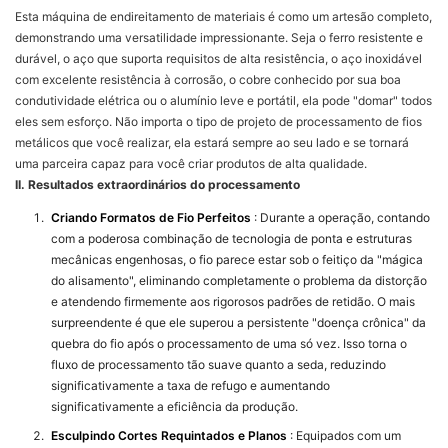
Esta máquina de endireitamento de materiais é como um artesão completo,
demonstrando uma versatilidade impressionante. Seja o ferro resistente e
durável, o aço que suporta requisitos de alta resistência, o aço inoxidável
com excelente resistência à corrosão, o cobre conhecido por sua boa
condutividade elétrica ou o alumínio leve e portátil, ela pode "domar" todos
eles sem esforço. Não importa o tipo de projeto de processamento de fios
metálicos que você realizar, ela estará sempre ao seu lado e se tornará
uma parceira capaz para você criar produtos de alta qualidade.
II. Resultados extraordinários do processamento
Criando Formatos de Fio Perfeitos
: Durante a operação, contando
com a poderosa combinação de tecnologia de ponta e estruturas
mecânicas engenhosas, o fio parece estar sob o feitiço da "mágica
do alisamento", eliminando completamente o problema da distorção
e atendendo firmemente aos rigorosos padrões de retidão. O mais
surpreendente é que ele superou a persistente "doença crônica" da
quebra do fio após o processamento de uma só vez. Isso torna o
fluxo de processamento tão suave quanto a seda, reduzindo
significativamente a taxa de refugo e aumentando
significativamente a eficiência da produção.
Esculpindo Cortes Requintados e Planos
: Equipados com um