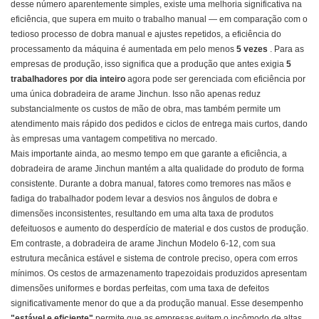
desse número aparentemente simples, existe uma melhoria significativa na
eficiência, que supera em muito o trabalho manual — em comparação com o
tedioso processo de dobra manual e ajustes repetidos, a eficiência do
processamento da máquina é aumentada em pelo menos
5 vezes
. Para as
empresas de produção, isso significa que a produção que antes exigia
5
trabalhadores por dia inteiro
agora pode ser gerenciada com eficiência por
uma única dobradeira de arame Jinchun. Isso não apenas reduz
substancialmente os custos de mão de obra, mas também permite um
atendimento mais rápido dos pedidos e ciclos de entrega mais curtos, dando
às empresas uma vantagem competitiva no mercado.
Mais importante ainda, ao mesmo tempo em que garante a eficiência, a
dobradeira de arame Jinchun mantém a alta qualidade do produto de forma
consistente. Durante a dobra manual, fatores como tremores nas mãos e
fadiga do trabalhador podem levar a desvios nos ângulos de dobra e
dimensões inconsistentes, resultando em uma alta taxa de produtos
defeituosos e aumento do desperdício de material e dos custos de produção.
Em contraste, a dobradeira de arame Jinchun Modelo 6-12, com sua
estrutura mecânica estável e sistema de controle preciso, opera com erros
mínimos. Os cestos de armazenamento trapezoidais produzidos apresentam
dimensões uniformes e bordas perfeitas, com uma taxa de defeitos
significativamente menor do que a da produção manual. Esse desempenho
"estável e eficiente"
permite que as empresas evitem o incômodo de altas