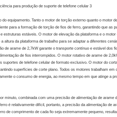
o do equipamento. Tanto o motor de torção externo quanto o motor de
ente para a formação de torção de fios de ferro, garantindo que as p
 e estruturas estáveis. O motor de elevação da plataforma e o motor
a altura da plataforma de trabalho para se adaptar a diferentes cená
o de arame de 2,7kW garante o transporte contínuo e estável dos fi
alimentação de fios interrompidos. O motor rotativo de arame de 2,0
ios suportes de telefone celular de formato exclusivo. O motor do cort
rantindo superfícies de corte plano. Todos os motores trabalham em 
tivamente o consumo de energia, ao mesmo tempo em que atinge a p
 por minuto, combinada com uma precisão de alimentação de arame 
rro é relativamente difícil, portanto, a precisão da alimentação de a
o erro de comprimento de cada fio seja extremamente pequeno, resul