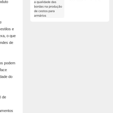
oduto
qualidade das bordas
na produção de
cestos para armários
e
estilos e
xa, o que
andes de
cos podem
face
idade do
é de
pamentos