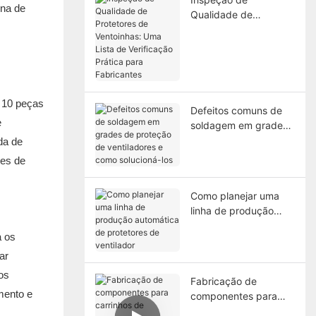
ina de
Qualidade de
Protetores de
Ventoinhas: Uma Lista
de Verificação Prática
para Fabricantes
a 10 peças
Defeitos comuns de
e
soldagem em grades
de proteção de
da de
ventiladores e como
des de
solucioná-los
Como planejar uma
linha de produção
automática de
a os
protetores de
ventilador
ar
os
Fabricação de
mento e
componentes para
carrinhos de compras: