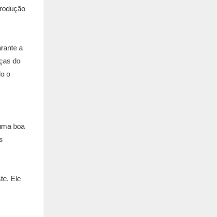
produção
rante a
eças do
do o
 uma boa
s
te. Ele