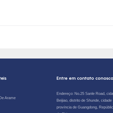
teis
Entre em contato conosc
Endereço: No.25 Sanle Road, cid
De Arame
Beijiao, distrito de Shunde, cidad
província de Guangdong, Repúblic