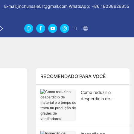
E-mail:
jinchunsale01@gmail.com
WhatsApp: +86 18038626853
ENTRE EM CONTATO CONOSCO
SOBRE NÓS CERTIFI
RECOMENDADO PARA VOCÊ
Como reduzir o
desperdício de
material e o tempo de
troca na produção de
grades de
ventiladores
Inspeção de