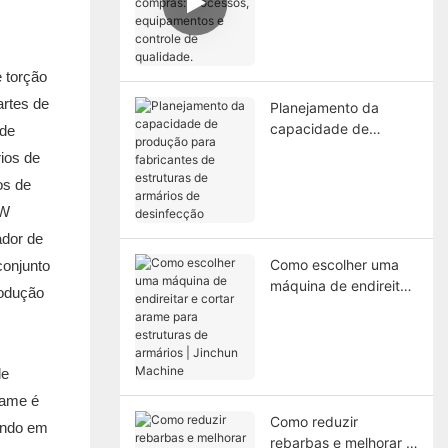
processos,
equipamentos e
controle de qualidade.
 torção
artes de
Planejamento da
capacidade de
 de
produção para
rios de
fabricantes de
os de
estruturas de armários
kW
de desinfecção
ador de
Como escolher uma
conjunto
máquina de endireitar
rodução
e cortar arame para
estruturas de armários
| Jinchun Machine
de
rame é
Como reduzir
tando em
rebarbas e melhorar a