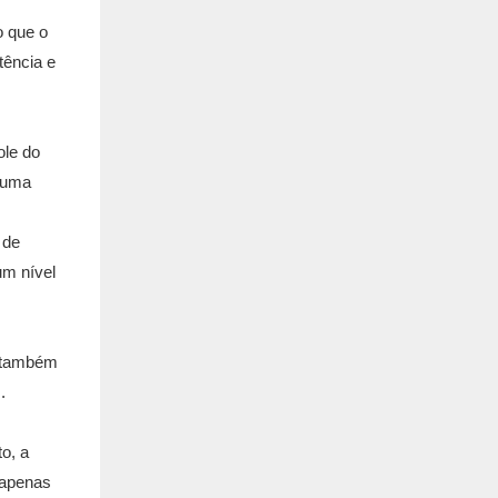
o que o
tência e
ole do
o uma
 de
um nível
s também
.
o, a
 apenas