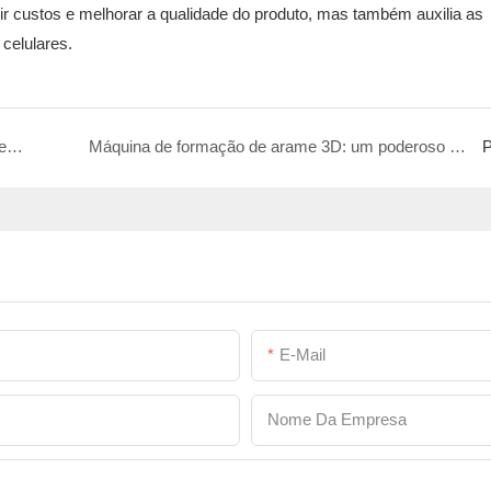
ir custos e melhorar a qualidade do produto, mas também auxilia as
celulares.
Máquina de conformação de arame 3D: um equipamento inovador que está remodelando o padrão de produção de suportes para porta-retratos de mesa.
Máquina de formação de arame 3D: um poderoso assistente na produção de armações de assento de arame de ferro ao ar livre
P
E-Mail
Nome Da Empresa