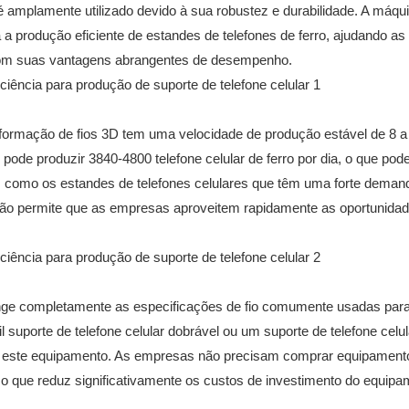
é amplamente utilizado devido à sua robustez e durabilidade. A máqu
a produção eficiente de estandes de telefones de ferro, ajudando as
 com suas vantagens abrangentes de desempenho.
e formação de fios 3D tem uma velocidade de produção estável de 8 
pode produzir 3840-4800 telefone celular de ferro por dia, o que pod
s como os estandes de telefones celulares que têm uma forte deman
ção permite que as empresas aproveitem rapidamente as oportunida
ange completamente as especificações de fio comumente usadas par
l suporte de telefone celular dobrável ou um suporte de telefone celul
por este equipamento. As empresas não precisam comprar equipament
o que reduz significativamente os custos de investimento do equipa