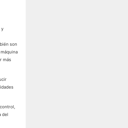
 y
mbién son
a máquina
ar más
ucir
sidades
control,
a del