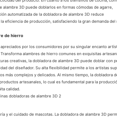
cticidad del producto. En cuanto a los utensilios de cocina, com
a de alambre 3D puede doblarlos en formas cómodas de agarre,
ción automatizada de la dobladora de alambre 3D reduce
 la eficiencia de producción, satisfaciendo la gran demanda de
e de hierro
apreciados por los consumidores por su singular encanto artíst
Transforma alambres de hierro comunes en exquisitas artesaní
turas creativas, la dobladora de alambre 3D puede doblar con p
ad del diseñador. Su alta flexibilidad permite a los artistas sup
eños más complejos y delicados. Al mismo tiempo, la dobladora d
 productos artesanales, lo cual es fundamental para la producci
ta calidad.
 cría y el cuidado de mascotas. La dobladora de alambre 3D perm