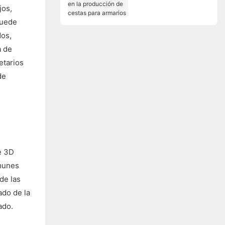
jos,
en la producción de
cestas para armarios
puede
dos,
a de
etarios
de
e 3D
omunes
de las
ado de la
ado.