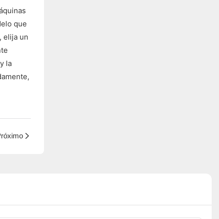
máquinas
delo que
 elija un
nte
y la
idamente,
róximo