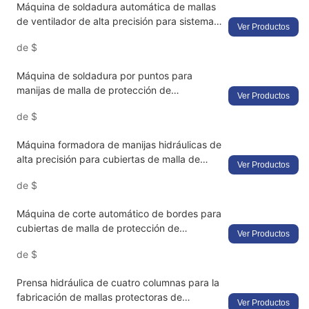
Máquina de soldadura automática de mallas
de ventilador de alta precisión para sistemas
Ver Productos
de ventilación industrial con control
de
$
multipunto
Máquina de soldadura por puntos para
manijas de malla de protección de
Ver Productos
ventiladores: soldadura de precisión
de
$
automatizada con tolerancia de 0,1 mm.
Cumple con las normas CE/ISO.
Máquina formadora de manijas hidráulicas de
alta precisión para cubiertas de malla de
Ver Productos
protección de ventiladores - Doblado
de
$
automatizado
Máquina de corte automático de bordes para
cubiertas de malla de protección de
Ver Productos
ventiladores: solución de desbarbado de alta
de
$
precisión con corte ajustable
Prensa hidráulica de cuatro columnas para la
fabricación de mallas protectoras de
Ver Productos