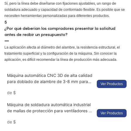
Sí, pero la línea debe diseñarse con fijaciones ajustables, un rango de
soldadura adecuado y capacidad de conformado flexible. Es posible que se
necesiten herramientas personalizadas para diferentes productos.
5
¿Por qué deberían los compradores presentar la solicitud
antes de recibir un presupuesto?
La aplicación afecta al diámetro del alambre, la resistencia estructural, el
tratamiento superficial y la configuración de la máquina. Sin conocer la
aplicación, es difícil recomendar la línea de producción más adecuada.
Máquina automática CNC 3D de alta calidad
para doblado de alambre de 3-8 mm para
Ver Productos
herramientas industriales, ideal para fabricar
de
$
cestas para sillas, rejillas protectoras para
ventiladores, perchas de malla y telas.
Máquina de soldadura automática industrial
de mallas de protección para ventiladores de
Ver Productos
diez estaciones: solución CNC multiproceso
de
$
para la fabricación de mallas de alta
precisión