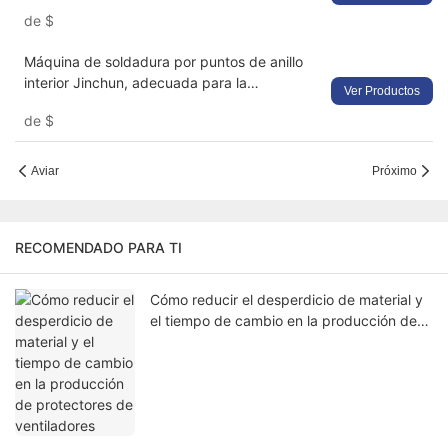
ventiladores: máquina oleohidráulica de alta
de
$
resistencia con conformado de precisión
Máquina de soldadura por puntos de anillo
interior Jinchun, adecuada para la
Ver Productos
fabricación de cubiertas de rejilla de
de
$
protección de ventiladores.
Aviar
Próximo
RECOMENDADO PARA TI
Cómo reducir el desperdicio de material y
el tiempo de cambio en la producción de
protectores de ventiladores