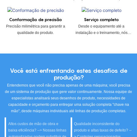
7 dias por semana.
Conformação de precisão
Serviço completo
Precisão milimétrica para garantir a
Desde o equipamento até a
qualidade do produto.
instalação e o treinamento, nós
cuidamos de tudo.
Você está enfrentando estes desafios de
produção?
Entendemos que você não precisa apenas de uma máquina; você precisa
de um sistema de produção que gere valor continuamente. Nossa equipe de
especialistas analisará seus desenhos de produto, necessidades de
capacidade e orçamento para entregar uma solução completa "chave na
mão", desde máquinas individuais até linhas de produção completas.
Altos custos de mão de obra e
Qualidade inconsistente do
baixa eficiência? --> Nossas linhas
produto e altas taxas de defeito? --
automatizadas podem substituir de
> Controles servoacionados