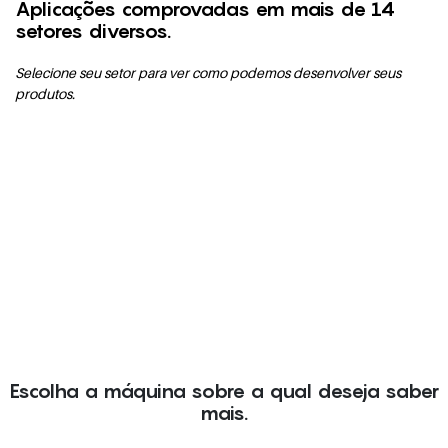
Aplicações comprovadas em mais de 14
setores diversos.
Selecione seu setor para ver como podemos desenvolver seus
produtos.
Grade de proteção do
Cesto de armário
ventilador
FERRO/AÇO
RESIDENCIAL/INDUS
INOXIDÁVEL
TRIAL
Escolha a máquina sobre a qual deseja saber
mais.