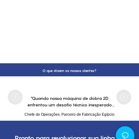
O que dizem os nossos clientes?
"Quando nossa máquina de dobra 2D
enfrentou um desafio técnico inesperado
durante a produção, a equipe da Jinchun não
Chefe de Operações, Parceiro de Fabricação Egípcio
se limitou a solucionar o problema
remotamente — eles mobilizaram um
engenheiro sênior para nossas instalações em
Pronto para revolucionar sua linha de
24 horas. Sua expertise resolveu o problema