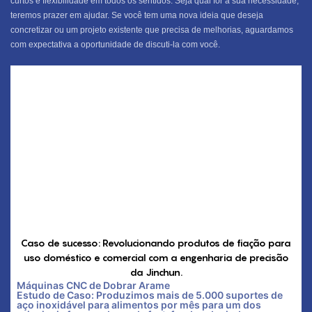
curtos e flexibilidade em todos os sentidos. Seja qual for a sua necessidade,
teremos prazer em ajudar. Se você tem uma nova ideia que deseja
concretizar ou um projeto existente que precisa de melhorias, aguardamos
com expectativa a oportunidade de discuti-la com você.
Caso de sucesso: Revolucionando produtos de fiação para
uso doméstico e comercial com a engenharia de precisão
da Jinchun.
Máquinas CNC de Dobrar Arame
Estudo de Caso: Produzimos mais de 5.000 suportes de
aço inoxidável para alimentos por mês para um dos